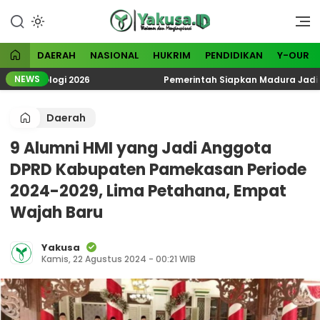
Lewati
ke
Visioner dan Menginspirasi
Yakusa
konten
DAERAH
NASIONAL
HUKRIM
PENDIDIKAN
Y-OUR
NEWS
teologi 2026
Pemerintah Siapkan Madura Jadi Kawasa
Daerah
9 Alumni HMI yang Jadi Anggota
DPRD Kabupaten Pamekasan Periode
2024-2029, Lima Petahana, Empat
Wajah Baru
Yakusa
Kamis, 22 Agustus 2024 - 00:21 WIB