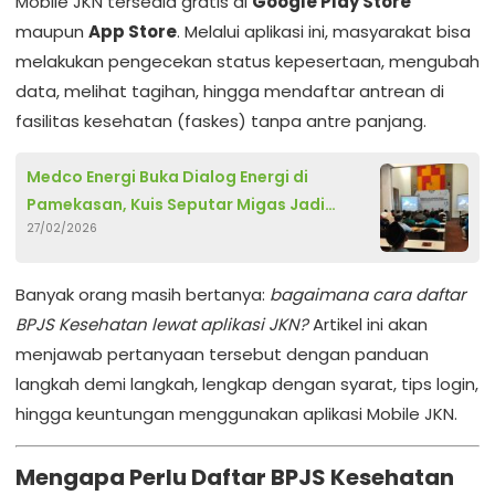
Mobile JKN tersedia gratis di
Google Play Store
maupun
App Store
. Melalui aplikasi ini, masyarakat bisa
melakukan pengecekan status kepesertaan, mengubah
data, melihat tagihan, hingga mendaftar antrean di
fasilitas kesehatan (faskes) tanpa antre panjang.
Medco Energi Buka Dialog Energi di
Pamekasan, Kuis Seputar Migas Jadi
27/02/2026
Pemantik Diskusi
Banyak orang masih bertanya:
bagaimana cara daftar
BPJS Kesehatan lewat aplikasi JKN?
Artikel ini akan
menjawab pertanyaan tersebut dengan panduan
langkah demi langkah, lengkap dengan syarat, tips login,
hingga keuntungan menggunakan aplikasi Mobile JKN.
Mengapa Perlu Daftar BPJS Kesehatan