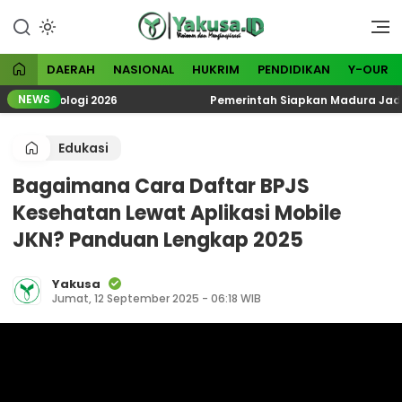
Lewati
ke
Visioner dan Menginspirasi
Yakusa
konten
DAERAH
NASIONAL
HUKRIM
PENDIDIKAN
Y-OUR
NEWS
oteologi 2026
Pemerintah Siapkan Madura Jadi Kawasa
Edukasi
Bagaimana Cara Daftar BPJS
Kesehatan Lewat Aplikasi Mobile
JKN? Panduan Lengkap 2025
Yakusa
Jumat, 12 September 2025 - 06:18 WIB