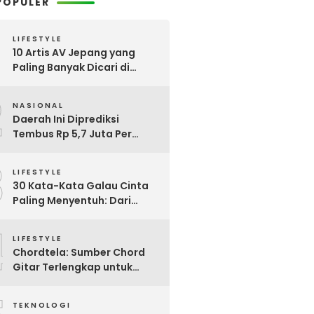
POPULER
LIFESTYLE
10 Artis AV Jepang yang
Paling Banyak Dicari di
Google, Nomor 3 Bikin
2
Kaget!
NASIONAL
Daerah Ini Diprediksi
Tembus Rp 5,7 Juta Per
Bulan, Pemerintah Terapkan
3
Formula Baru Penetapan
LIFESTYLE
Upah Minimum 2026
30 Kata-Kata Galau Cinta
Paling Menyentuh: Dari
Patah Hati hingga
4
Friendzone
LIFESTYLE
Chordtela: Sumber Chord
Gitar Terlengkap untuk
Pecinta Musik di Indonesia
TEKNOLOGI