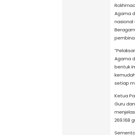
Rokhmad
Agama di
nasional
Beragama
pembina
“Pelaksa
Agama di
bentuk i
kemudaha
setiap m
Ketua Pa
Guru dan
menjelas
269.168 g
Sementar