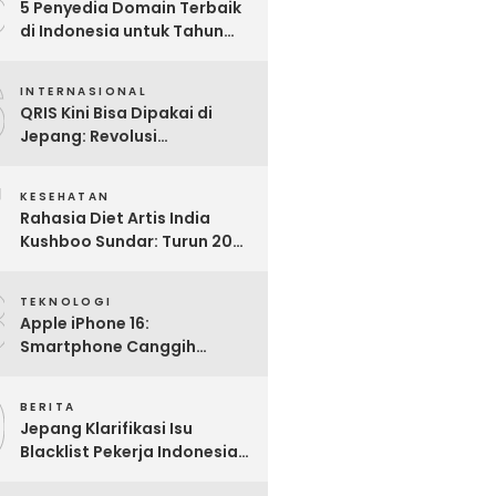
5
5 Penyedia Domain Terbaik
di Indonesia untuk Tahun
2025: Mana yang Paling
6
Worth It?
INTERNASIONAL
QRIS Kini Bisa Dipakai di
Jepang: Revolusi
Pembayaran Digital RI
7
Mendunia
KESEHATAN
Rahasia Diet Artis India
Kushboo Sundar: Turun 20
Kg dan Tampil Awet Muda di
8
Usia 50-an
TEKNOLOGI
Apple iPhone 16:
Smartphone Canggih
dengan Performa Super di
9
2024
BERITA
Jepang Klarifikasi Isu
Blacklist Pekerja Indonesia,
Apa Fakta Sebenarnya?