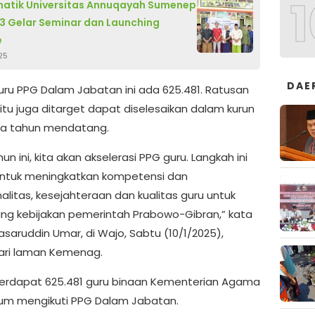
1
atik Universitas Annuqayah Sumenep
3 Gelar Seminar dan Launching
e
25
DAE
uru PPG Dalam Jabatan ini ada 625.481. Ratusan
 itu juga ditarget dapat diselesaikan dalam kurun
ua tahun mendatang.
hun ini, kita akan akselerasi PPG guru. Langkah ini
untuk meningkatkan kompetensi dan
alitas, kesejahteraan dan kualitas guru untuk
g kebijakan pemerintah Prabowo-Gibran,” kata
saruddin Umar, di Wajo, Sabtu (10/1/2025),
 dari laman Kemenag.
 terdapat 625.481 guru binaan Kementerian Agama
um mengikuti PPG Dalam Jabatan.