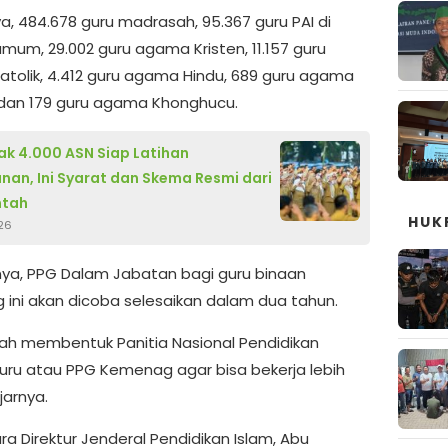
a, 484.678 guru madrasah, 95.367 guru PAI di
umum, 29.002 guru agama Kristen, 11.157 guru
tolik, 4.412 guru agama Hindu, 689 guru agama
dan 179 guru agama Khonghucu.
k 4.000 ASN Siap Latihan
nan, Ini Syarat dan Skema Resmi dari
ntah
HUK
26
ya, PPG Dalam Jabatan bagi guru binaan
ini akan dicoba selesaikan dalam dua tahun.
dah membentuk Panitia Nasional Pendidikan
Guru atau PPG Kemenag agar bisa bekerja lebih
jarnya.
a Direktur Jenderal Pendidikan Islam, Abu