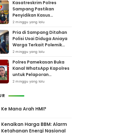
Kasatreskrim Polres
Sampang Pastikan
Penyidikan Kasus
Rudapaksa Anak Berjalan
2 minggu yang lalu
Sesuai Fakta Hukum
Pria di Sampang Ditahan
Polisi Usai Diduga Aniaya
Warga Terkait Polemik
Bansos
2 minggu yang lalu
Polres Pamekasan Buka
Kanal WhatsApp Kapolres
untuk Pelaporan
Keberadaan DPO AEF
2 minggu yang lalu
UR
Ke Mana Arah HMI?
Kenaikan Harga BBM: Alarm
Ketahanan Energi Nasional