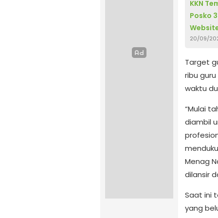
KKN Tem
Posko 3
Websit
20/09/20
Target g
ribu guru
waktu d
“Mulai ta
diambil 
profesion
mendukun
Menag Na
dilansir
Saat ini
yang bel