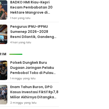
BADKO HMI Riau-Kepri
Kecam Pembabatan 20
Hektare Mangrove di
Bengkalis
1 hari yang lalu
Pengurus IPNU-IPPNU
Sumenep 2026–2028
Resmi Dilantik, Gandeng
Kampus Lewat Program
4 hari yang lalu
Beasiswa
RIM
Polsek Dungkek Buru
Dugaan Jaringan Pelaku
Pembobol Toko di Pulau
Gili Iyang
1 minggu yang lalu
Enam Tahun Buron, DPO
Kasus Investasi Fiktif Rp7,8
Miliar Akhirnya Ditangkap
Polres Pamekasan
2 minggu yang lalu