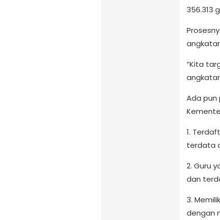
356.313 g
Prosesny
angkatan
“Kita ta
angkatan
Ada pun 
Kementer
1. Terdaf
terdata
2. Guru 
dan terd
3. Memili
dengan 