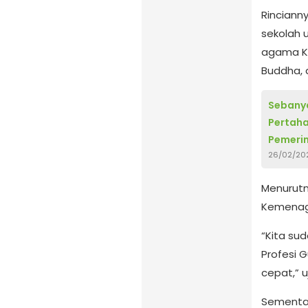
Rincianny
sekolah 
agama Ka
Buddha, 
Sebanya
Pertaha
Pemeri
26/02/20
Menurutn
Kemenag 
“Kita su
Profesi 
cepat,” u
Sementar