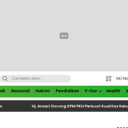
06/08
rah
Nasional
Hukrim
Pendidikan
Y-Our
Health
Hj. Ansari Dorong KPM PKH Perkuat Kualitas Keluarga me