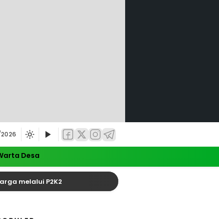
/2026
Warta Desa
lalui P2K2
Satu Tewas dalam Kecelakaan yang Pi