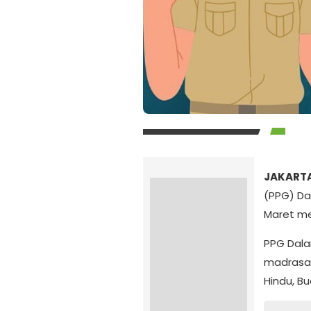
JAKARTA
(PPG) Da
Maret m
PPG Dala
madrasah
Hindu, B