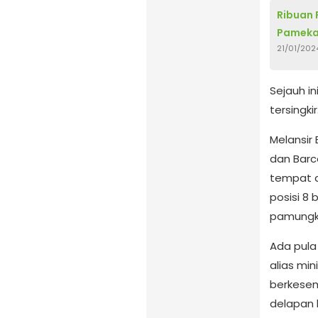
Ribuan 
Pameka
21/01/202
Sejauh in
tersingkir
Melansir 
dan Barc
tempat di
posisi 8
pamungka
Ada pula 
alias mi
berkesem
delapan 