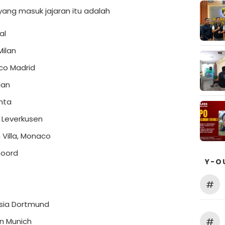
yang masuk jajaran itu adalah
al
Milan
ico Madrid
lan
nta
 Leverkusen
 Villa, Monaco
noord
Y-O
#
sia Dortmund
#
n Munich