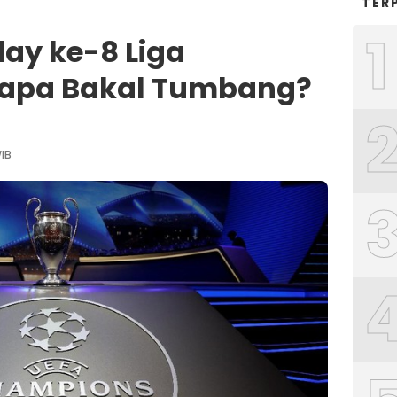
TER
1
ay ke-8 Liga
iapa Bakal Tumbang?
WIB