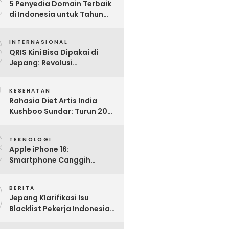
5
5 Penyedia Domain Terbaik
di Indonesia untuk Tahun
2025: Mana yang Paling
6
Worth It?
INTERNASIONAL
QRIS Kini Bisa Dipakai di
Jepang: Revolusi
Pembayaran Digital RI
7
Mendunia
KESEHATAN
Rahasia Diet Artis India
Kushboo Sundar: Turun 20
Kg dan Tampil Awet Muda di
8
Usia 50-an
TEKNOLOGI
Apple iPhone 16:
Smartphone Canggih
dengan Performa Super di
9
2024
BERITA
Jepang Klarifikasi Isu
Blacklist Pekerja Indonesia,
Apa Fakta Sebenarnya?