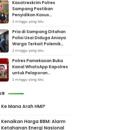
Kasatreskrim Polres
Sampang Pastikan
Penyidikan Kasus
Rudapaksa Anak Berjalan
2 minggu yang lalu
Sesuai Fakta Hukum
Pria di Sampang Ditahan
Polisi Usai Diduga Aniaya
Warga Terkait Polemik
Bansos
2 minggu yang lalu
Polres Pamekasan Buka
Kanal WhatsApp Kapolres
untuk Pelaporan
Keberadaan DPO AEF
2 minggu yang lalu
UR
Ke Mana Arah HMI?
Kenaikan Harga BBM: Alarm
Ketahanan Energi Nasional