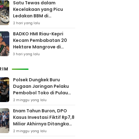
Satu Tewas dalam
Kecelakaan yang Picu
Ledakan BBM di
Pamekasan
2 hari yang lalu
BADKO HMI Riau-Kepri
Kecam Pembabatan 20
Hektare Mangrove di
Bengkalis
3 hari yang lalu
RIM
Polsek Dungkek Buru
Dugaan Jaringan Pelaku
Pembobol Toko di Pulau
Gili Iyang
2 minggu yang lalu
Enam Tahun Buron, DPO
Kasus Investasi Fiktif Rp7,8
Miliar Akhirnya Ditangkap
Polres Pamekasan
2 minggu yang lalu