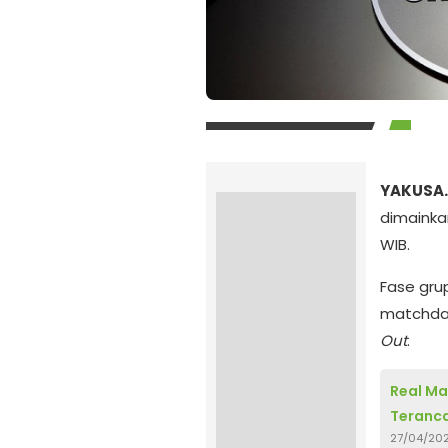
YAKUSA.
dimainkan
WIB.
Fase gru
matchda
Out
.
Real Ma
Teranca
27/04/20