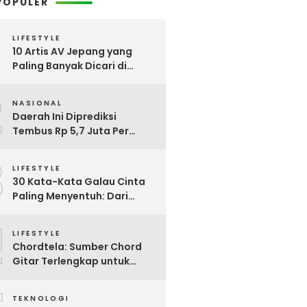
POPULER
LIFESTYLE
10 Artis AV Jepang yang
Paling Banyak Dicari di
Google, Nomor 3 Bikin
2
Kaget!
NASIONAL
Daerah Ini Diprediksi
Tembus Rp 5,7 Juta Per
Bulan, Pemerintah Terapkan
3
Formula Baru Penetapan
LIFESTYLE
Upah Minimum 2026
30 Kata-Kata Galau Cinta
Paling Menyentuh: Dari
Patah Hati hingga
4
Friendzone
LIFESTYLE
Chordtela: Sumber Chord
Gitar Terlengkap untuk
Pecinta Musik di Indonesia
TEKNOLOGI