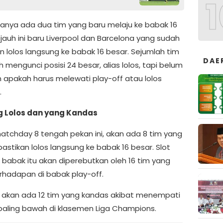
1
 hanya ada dua tim yang baru melaju ke babak 16
jauh ini baru Liverpool dan Barcelona yang sudah
n lolos langsung ke babak 16 besar. Sejumlah tim
DAE
h mengunci posisi 24 besar, alias lolos, tapi belum
 apakah harus melewati play-off atau lolos
.
g Lolos dan yang Kandas
 matchday 8 tengah pekan ini, akan ada 8 tim yang
astikan lolos langsung ke babak 16 besar. Slot
i babak itu akan diperebutkan oleh 16 tim yang
erhadapan di babak play-off.
tu akan ada 12 tim yang kandas akibat menempati
i paling bawah di klasemen Liga Champions.