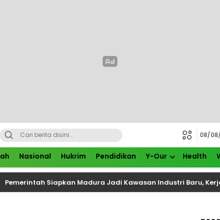
08/08
rah
Nasional
Hukrim
Pendidikan
Y-Our
Health
ntah Siapkan Madura Jadi Kawasan Industri Baru, Kerja Sama 