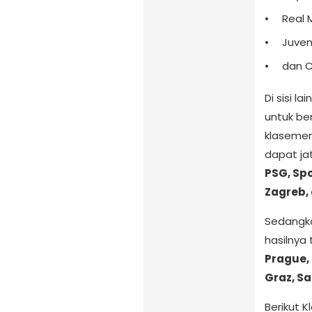
Real 
Juven
dan C
Di sisi l
untuk ber
klasemen
dapat jat
PSG, Spo
Zagreb,
Sedangka
hasilnya
Prague, 
Graz, Sa
Berikut 