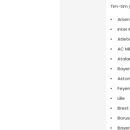
Tim-tim 
Arsen
Inter 
Atlet
AC Mi
Atala
Bayer
Aston
Feye
Lille
Brest
Borus
Bayer