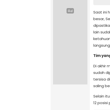
Saat ini
besar, Se
dipastika
lain suda
ketahuan
langsung
Tim yan
Di akhir
sudah dip
tersisa d
saling b
Selain i
12 posis