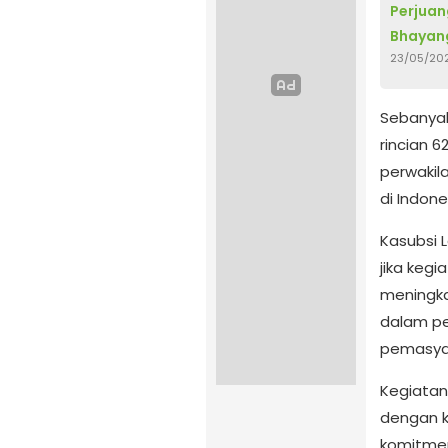
Perjuan
Bhayan
23/05/20
Sebanyak
rincian 
perwakil
di Indone
Kasubsi 
jika kegi
meningk
dalam pe
pemasya
Kegiatan
dengan 
komitmen