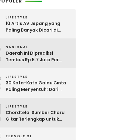
POPULER
LIFESTYLE
10 Artis AV Jepang yang
Paling Banyak Dicari di
Google, Nomor 3 Bikin
2
Kaget!
NASIONAL
Daerah Ini Diprediksi
Tembus Rp 5,7 Juta Per
Bulan, Pemerintah Terapkan
3
Formula Baru Penetapan
LIFESTYLE
Upah Minimum 2026
30 Kata-Kata Galau Cinta
Paling Menyentuh: Dari
Patah Hati hingga
4
Friendzone
LIFESTYLE
Chordtela: Sumber Chord
Gitar Terlengkap untuk
Pecinta Musik di Indonesia
TEKNOLOGI