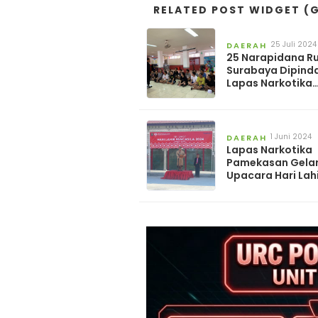
RELATED POST WIDGET (G
25 Juli 2024
DAERAH
25 Narapidana R
Surabaya Dipind
Lapas Narkotika
Pamekasan
1 Juni 2024
DAERAH
Lapas Narkotika
Pamekasan Gela
Upacara Hari Lah
Pancasila