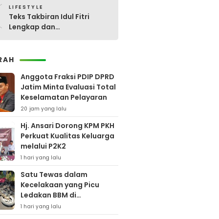
0
LIFESTYLE
Teks Takbiran Idul Fitri
Lengkap dan
Terjemahannya
RAH
Anggota Fraksi PDIP DPRD
Jatim Minta Evaluasi Total
Keselamatan Pelayaran
20 jam yang lalu
Hj. Ansari Dorong KPM PKH
Perkuat Kualitas Keluarga
melalui P2K2
1 hari yang lalu
Satu Tewas dalam
Kecelakaan yang Picu
Ledakan BBM di
Pamekasan
1 hari yang lalu