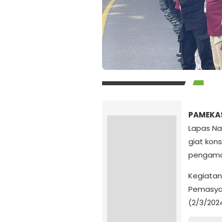
PAMEKAS
Lapas Na
giat kon
pengaman
Kegiatan
Pemasyar
(2/3/2024