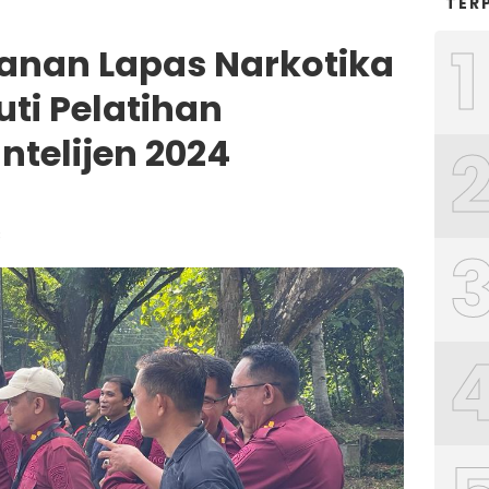
TER
1
anan Lapas Narkotika
ti Pelatihan
telijen 2024
B