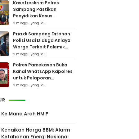
Kasatreskrim Polres
Sampang Pastikan
Penyidikan Kasus
Rudapaksa Anak Berjalan
2 minggu yang lalu
Sesuai Fakta Hukum
Pria di Sampang Ditahan
Polisi Usai Diduga Aniaya
Warga Terkait Polemik
Bansos
2 minggu yang lalu
Polres Pamekasan Buka
Kanal WhatsApp Kapolres
untuk Pelaporan
Keberadaan DPO AEF
2 minggu yang lalu
UR
Ke Mana Arah HMI?
Kenaikan Harga BBM: Alarm
Ketahanan Energi Nasional