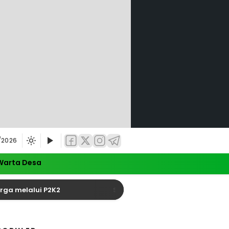
/2026
Warta Desa
lui P2K2
Satu Tewas dalam Kecelakaan yang Pic