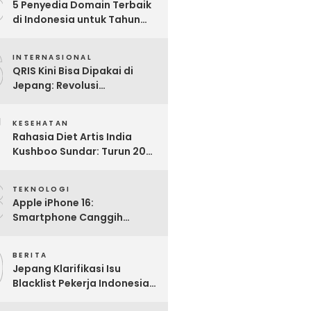
5
5 Penyedia Domain Terbaik
di Indonesia untuk Tahun
2025: Mana yang Paling
6
Worth It?
INTERNASIONAL
QRIS Kini Bisa Dipakai di
Jepang: Revolusi
Pembayaran Digital RI
7
Mendunia
KESEHATAN
Rahasia Diet Artis India
Kushboo Sundar: Turun 20
Kg dan Tampil Awet Muda di
8
Usia 50-an
TEKNOLOGI
Apple iPhone 16:
Smartphone Canggih
dengan Performa Super di
9
2024
BERITA
Jepang Klarifikasi Isu
Blacklist Pekerja Indonesia,
Apa Fakta Sebenarnya?