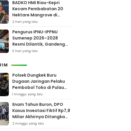
BADKO HMI Riau-Kepri
Kecam Pembabatan 20
Hektare Mangrove di
Bengkalis
2 hari yang lalu
Pengurus IPNU-IPPNU
Sumenep 2026–2028
Resmi Dilantik, Gandeng
Kampus Lewat Program
5 hari yang lalu
Beasiswa
RIM
Polsek Dungkek Buru
Dugaan Jaringan Pelaku
Pembobol Toko di Pulau
Gili Iyang
1 minggu yang lalu
Enam Tahun Buron, DPO
Kasus Investasi Fiktif Rp7,8
Miliar Akhirnya Ditangkap
Polres Pamekasan
2 minggu yang lalu