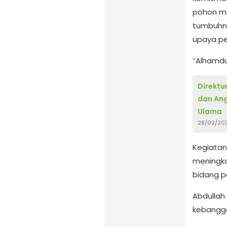
pohon me
tumbuhn
upaya p
“Alhamdul
Direkt
dan Ang
Ulama
28/02/20
Kegiatan
meningka
bidang 
Abdullah
kebangga