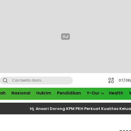
07/08
rah
Nasional
Hukrim
Pendidikan
Y-Our
Health
Hj. Ansari Dorong KPM PKH Perkuat Kualitas Keluarga mela