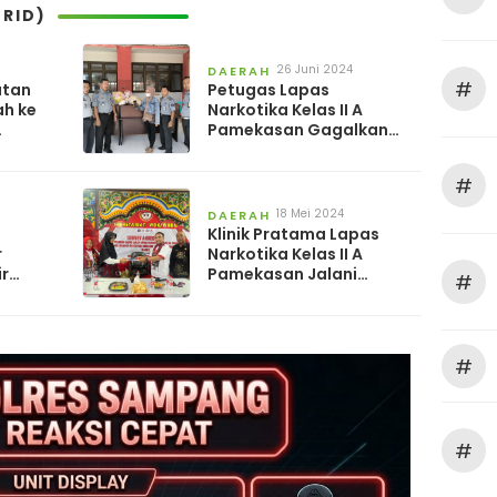
RID)
26 Juni 2024
DAERAH
#
utan
Petugas Lapas
ah ke
Narkotika Kelas II A
Pamekasan Gagalkan
Penyelundupan HP
#
18 Mei 2024
DAERAH
Klinik Pratama Lapas
r
Narkotika Kelas II A
ir
Pamekasan Jalani
#
Akreditasi
#
#