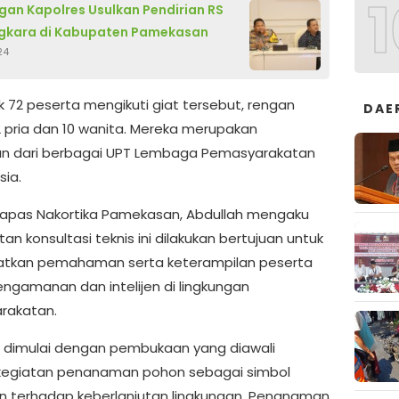
1
gan Kapolres Usulkan Pendirian RS
gkara di Kabupaten Pamekasan
24
 72 peserta mengikuti giat tersebut, rengan
DAE
62 pria dan 10 wanita. Mereka merupakan
an dari berbagai UPT Lembaga Pemasyarakatan
sia.
Lapas Nakortika Pamekasan, Abdullah mengaku
atan konsultasi teknis ini dilakukan bertujuan untuk
atkan pemahaman serta keterampilan peserta
ngamanan dan intelijen di lingkungan
rakatan.
 dimulai dengan pembukaan yang diawali
kegiatan penanaman pohon sebagai simbol
 terhadap keberlanjutan lingkungan. Penanaman