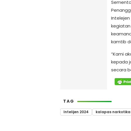
Sementar
Penangg
Inteleje
kegiatan
keamanan
kamtib d
“Kami ak
kepada j
secara b
TAG
Intelijen 2024
kalapas narkotik