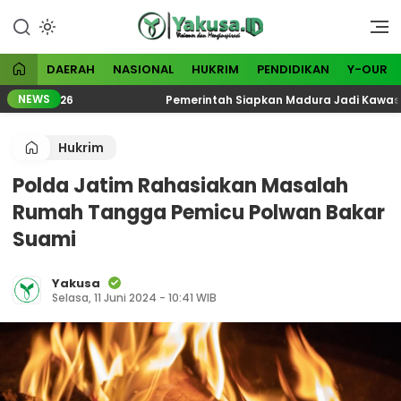
Lewati
ke
Visioner dan Menginspirasi
Yakusa
konten
DAERAH
NASIONAL
HUKRIM
PENDIDIKAN
Y-OUR
NEWS
gi 2026
Pemerintah Siapkan Madura Jadi Kawasan Ind
Hukrim
Polda Jatim Rahasiakan Masalah
Rumah Tangga Pemicu Polwan Bakar
Suami
Yakusa
Selasa, 11 Juni 2024 - 10:41 WIB