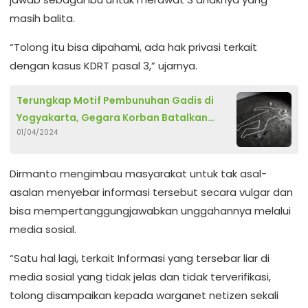
masih balita.
“Tolong itu bisa dipahami, ada hak privasi terkait
dengan kasus KDRT pasal 3,” ujarnya.
Terungkap Motif Pembunuhan Gadis di
Yogyakarta, Gegara Korban Batalkan
01/04/2024
Kencan dengan Pelaku
Dirmanto mengimbau masyarakat untuk tak asal-
asalan menyebar informasi tersebut secara vulgar dan
bisa mempertanggungjawabkan unggahannya melalui
media sosial.
“Satu hal lagi, terkait Informasi yang tersebar liar di
media sosial yang tidak jelas dan tidak terverifikasi,
tolong disampaikan kepada warganet netizen sekali