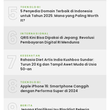
5
TEKNOLOGI
5 Penyedia Domain Terbaik di Indonesia
untuk Tahun 2025: Mana yang Paling Worth
It?
6
INTERNASIONAL
QRIS Kini Bisa Dipakai di Jepang: Revolusi
Pembayaran Digital RI Mendunia
7
KESEHATAN
Rahasia Diet Artis India Kushboo Sundar:
Turun 20 Kg dan Tampil Awet Muda di Usia
50-an
8
TEKNOLOGI
Apple iPhone 16: Smartphone Canggih
dengan Performa Super di 2024
9
BERITA
Jepang Klarifikasi Isu Blacklist Pekerja