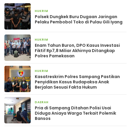
HUKRIM
2 minggu yang lalu
Polsek Dungkek Buru Dugaan Jaringan
Pelaku Pembobol Toko di Pulau Gili Iyang
HUKRIM
2 minggu yang lalu
Enam Tahun Buron, DPO Kasus Investasi
Fiktif Rp7,8 Miliar Akhirnya Ditangkap
Polres Pamekasan
HUKRIM
2 minggu yang lalu
Kasatreskrim Polres Sampang Pastikan
Penyidikan Kasus Rudapaksa Anak
Berjalan Sesuai Fakta Hukum
DAERAH
2 minggu yang lalu
Pria di Sampang Ditahan Polisi Usai
Diduga Aniaya Warga Terkait Polemik
Bansos