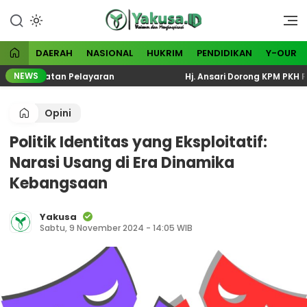
Lewati
ke
Visioner dan Menginspirasi
Yakusa
konten
DAERAH
NASIONAL
HUKRIM
PENDIDIKAN
Y-OUR
NEWS
lamatan Pelayaran
Hj. Ansari Dorong KPM PKH Perkuat 
Opini
Politik Identitas yang Eksploitatif:
Narasi Usang di Era Dinamika
Kebangsaan
Yakusa
Sabtu, 9 November 2024 - 14:05 WIB