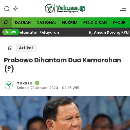
Lewati
ke
Visioner dan Menginspirasi
Yakusa
konten
DAERAH
NASIONAL
HUKRIM
PENDIDIKAN
Y-OUR
NEWS
al Keselamatan Pelayaran
Hj. Ansari Dorong KPM PKH P
Artikel
Prabowo Dihantam Dua Kemarahan
(?)
Yakusa
Selasa, 23 Januari 2024 - 02:26 WIB