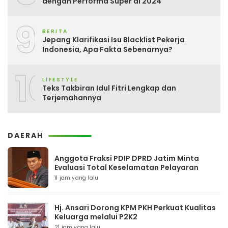
dengan Performa Super di 2024
9
BERITA
Jepang Klarifikasi Isu Blacklist Pekerja
Indonesia, Apa Fakta Sebenarnya?
10
LIFESTYLE
Teks Takbiran Idul Fitri Lengkap dan
Terjemahannya
DAERAH
Anggota Fraksi PDIP DPRD Jatim Minta
Evaluasi Total Keselamatan Pelayaran
11 jam yang lalu
Hj. Ansari Dorong KPM PKH Perkuat Kualitas
Keluarga melalui P2K2
21 jam yang lalu