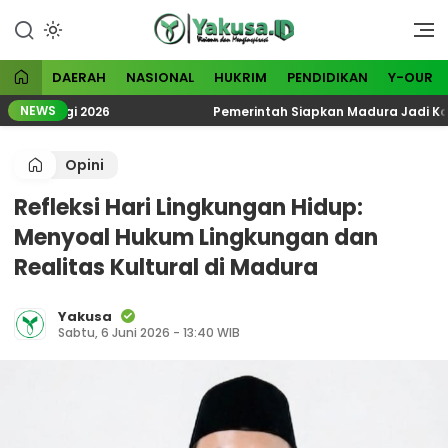
Lewati
ke
Visioner dan Menginspirasi
Yakusa
konten
DAERAH
NASIONAL
HUKRIM
PENDIDIKAN
Y-OUR
NEWS
eologi 2026
Pemerintah Siapkan Madura Jadi Kawasan
Opini
Refleksi Hari Lingkungan Hidup:
Menyoal Hukum Lingkungan dan
Realitas Kultural di Madura
Yakusa
Sabtu, 6 Juni 2026 - 13:40 WIB