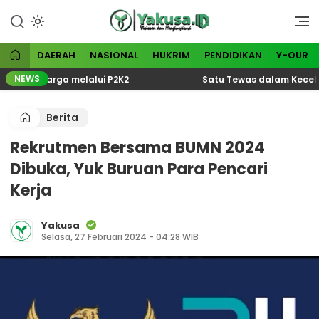
Lewati
ke
Visioner dan Menginspirasi
Yakusa
konten
DAERAH
NASIONAL
HUKRIM
PENDIDIKAN
Y-OUR
NEWS
s Keluarga melalui P2K2
Satu Tewas dalam Kecelakaa
Berita
Rekrutmen Bersama BUMN 2024
Dibuka, Yuk Buruan Para Pencari
Kerja
Yakusa
Selasa, 27 Februari 2024 - 04:28 WIB