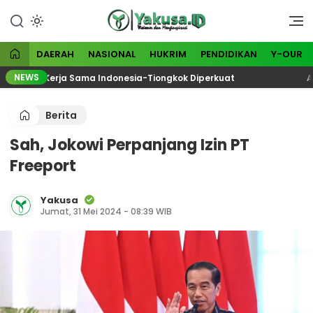
Lewati
ke
Visioner dan Menginspirasi
Yakusa
konten
DAERAH
NASIONAL
HUKRIM
PENDIDIKAN
Y-OUR
NEWS
Baru, Kerja Sama Indonesia-Tiongkok Diperkuat
Anggo
Berita
Sah, Jokowi Perpanjang Izin PT
Freeport
Yakusa
Jumat, 31 Mei 2024 - 08:39 WIB