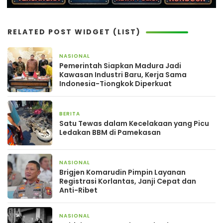
RELATED POST WIDGET (LIST)
NASIONAL
31 menit yang lalu
Pemerintah Siapkan Madura Jadi
Kawasan Industri Baru, Kerja Sama
Indonesia-Tiongkok Diperkuat
BERITA
2 hari yang lalu
Satu Tewas dalam Kecelakaan yang Picu
Ledakan BBM di Pamekasan
NASIONAL
2 hari yang lalu
Brigjen Komarudin Pimpin Layanan
Registrasi Korlantas, Janji Cepat dan
Anti-Ribet
NASIONAL
5 hari yang lalu