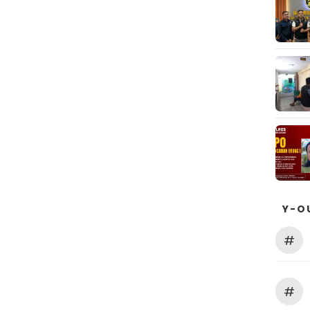
Y-O
#
#