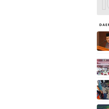
1
DAE