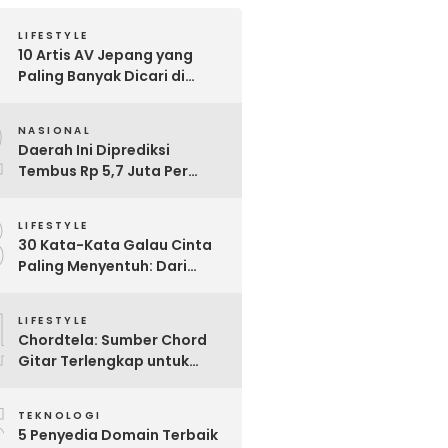
LIFESTYLE
10 Artis AV Jepang yang
Paling Banyak Dicari di
Google, Nomor 3 Bikin
2
Kaget!
NASIONAL
Daerah Ini Diprediksi
Tembus Rp 5,7 Juta Per
Bulan, Pemerintah Terapkan
3
Formula Baru Penetapan
LIFESTYLE
Upah Minimum 2026
30 Kata-Kata Galau Cinta
Paling Menyentuh: Dari
Patah Hati hingga
4
Friendzone
LIFESTYLE
Chordtela: Sumber Chord
Gitar Terlengkap untuk
Pecinta Musik di Indonesia
5
TEKNOLOGI
5 Penyedia Domain Terbaik