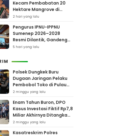
Kecam Pembabatan 20
Hektare Mangrove di
Bengkalis
2 hari yang lalu
Pengurus IPNU-IPPNU
Sumenep 2026–2028
Resmi Dilantik, Gandeng
Kampus Lewat Program
5 hari yang lalu
Beasiswa
RIM
Polsek Dungkek Buru
Dugaan Jaringan Pelaku
Pembobol Toko di Pulau
Gili Iyang
2 minggu yang lalu
Enam Tahun Buron, DPO
Kasus Investasi Fiktif Rp7,8
Miliar Akhirnya Ditangkap
Polres Pamekasan
2 minggu yang lalu
Kasatreskrim Polres