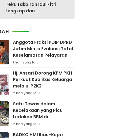
0
Teks Takbiran Idul Fitri
Lengkap dan
Terjemahannya
RAH
Anggota Fraksi PDIP DPRD
Jatim Minta Evaluasi Total
Keselamatan Pelayaran
1 hari yang lalu
Hj. Ansari Dorong KPM PKH
Perkuat Kualitas Keluarga
melalui P2K2
2 hari yang lalu
Satu Tewas dalam
Kecelakaan yang Picu
Ledakan BBM di
Pamekasan
2 hari yang lalu
BADKO HMI Riau-Kepri