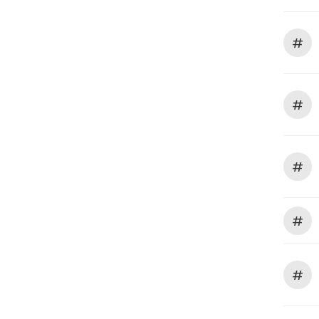
#
#
#
#
#