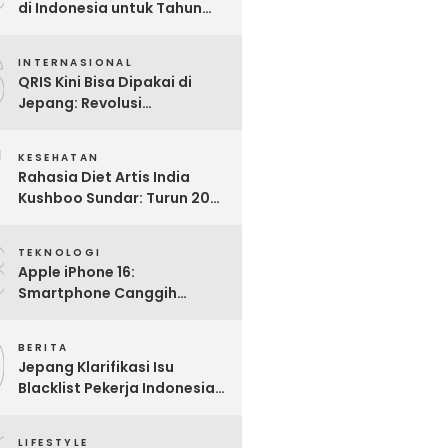
di Indonesia untuk Tahun
2025: Mana yang Paling
6
Worth It?
INTERNASIONAL
QRIS Kini Bisa Dipakai di
Jepang: Revolusi
Pembayaran Digital RI
7
Mendunia
KESEHATAN
Rahasia Diet Artis India
Kushboo Sundar: Turun 20
Kg dan Tampil Awet Muda di
8
Usia 50-an
TEKNOLOGI
Apple iPhone 16:
Smartphone Canggih
dengan Performa Super di
9
2024
BERITA
Jepang Klarifikasi Isu
Blacklist Pekerja Indonesia,
Apa Fakta Sebenarnya?
LIFESTYLE