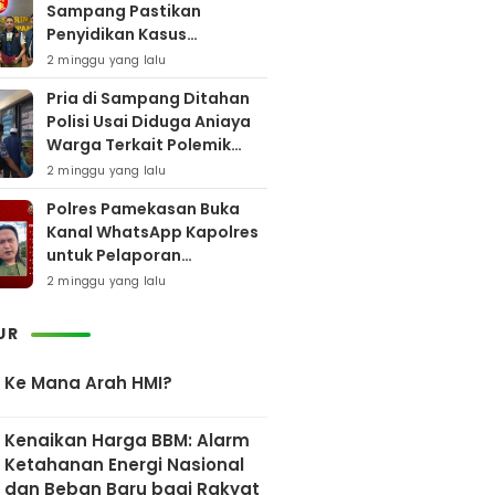
Sampang Pastikan
Penyidikan Kasus
Rudapaksa Anak Berjalan
2 minggu yang lalu
Sesuai Fakta Hukum
Pria di Sampang Ditahan
Polisi Usai Diduga Aniaya
Warga Terkait Polemik
Bansos
2 minggu yang lalu
Polres Pamekasan Buka
Kanal WhatsApp Kapolres
untuk Pelaporan
Keberadaan DPO AEF
2 minggu yang lalu
UR
Ke Mana Arah HMI?
Kenaikan Harga BBM: Alarm
Ketahanan Energi Nasional
dan Beban Baru bagi Rakyat