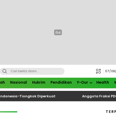
07/08
rah
Nasional
Hukrim
Pendidikan
Y-Our
Health
nesia-Tiongkok Diperkuat
Anggota Fraksi PDIP DP
TER