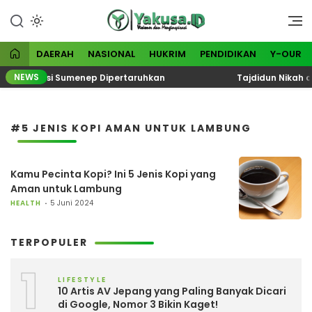
Lewati
ke
Visioner dan Menginspirasi
Yakusa
konten
DAERAH
NASIONAL
HUKRIM
PENDIDIKAN
Y-OUR
NEWS
Generasi Sumenep Dipertaruhkan
Tajdidun Nikah den
#5 JENIS KOPI AMAN UNTUK LAMBUNG
Kamu Pecinta Kopi? Ini 5 Jenis Kopi yang
Aman untuk Lambung
HEALTH
5 Juni 2024
TERPOPULER
1
LIFESTYLE
10 Artis AV Jepang yang Paling Banyak Dicari
di Google, Nomor 3 Bikin Kaget!