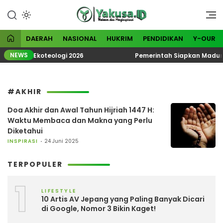
Lewati
ke
Visioner dan Menginspirasi
Yakusa
konten
DAERAH
NASIONAL
HUKRIM
PENDIDIKAN
Y-OUR
NEWS
Tematik Ekoteologi 2026
Pemerintah Siapkan Madura J
#AKHIR
Doa Akhir dan Awal Tahun Hijriah 1447 H:
Waktu Membaca dan Makna yang Perlu
Diketahui
INSPIRASI
24 Juni 2025
TERPOPULER
1
LIFESTYLE
10 Artis AV Jepang yang Paling Banyak Dicari
di Google, Nomor 3 Bikin Kaget!