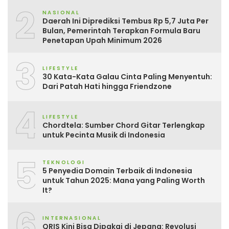
2
NASIONAL
Daerah Ini Diprediksi Tembus Rp 5,7 Juta Per
Bulan, Pemerintah Terapkan Formula Baru
Penetapan Upah Minimum 2026
3
LIFESTYLE
30 Kata-Kata Galau Cinta Paling Menyentuh:
Dari Patah Hati hingga Friendzone
4
LIFESTYLE
Chordtela: Sumber Chord Gitar Terlengkap
untuk Pecinta Musik di Indonesia
5
TEKNOLOGI
5 Penyedia Domain Terbaik di Indonesia
untuk Tahun 2025: Mana yang Paling Worth
It?
6
INTERNASIONAL
QRIS Kini Bisa Dipakai di Jepang: Revolusi