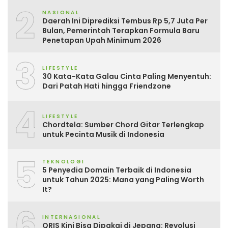
2
NASIONAL
Daerah Ini Diprediksi Tembus Rp 5,7 Juta Per
Bulan, Pemerintah Terapkan Formula Baru
Penetapan Upah Minimum 2026
3
LIFESTYLE
30 Kata-Kata Galau Cinta Paling Menyentuh:
Dari Patah Hati hingga Friendzone
4
LIFESTYLE
Chordtela: Sumber Chord Gitar Terlengkap
untuk Pecinta Musik di Indonesia
5
TEKNOLOGI
5 Penyedia Domain Terbaik di Indonesia
untuk Tahun 2025: Mana yang Paling Worth
It?
6
INTERNASIONAL
QRIS Kini Bisa Dipakai di Jepang: Revolusi