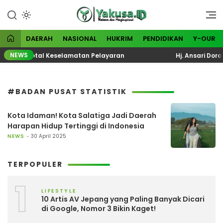
Lewati
ke
Visioner dan Menginspirasi
Yakusa
konten
DAERAH
NASIONAL
HUKRIM
PENDIDIKAN
Y-OUR
NEWS
valuasi Total Keselamatan Pelayaran
Hj. Ansari Doron
#BADAN PUSAT STATISTIK
Kota Idaman! Kota Salatiga Jadi Daerah
Harapan Hidup Tertinggi di Indonesia
NEWS
30 April 2025
TERPOPULER
1
LIFESTYLE
10 Artis AV Jepang yang Paling Banyak Dicari
di Google, Nomor 3 Bikin Kaget!