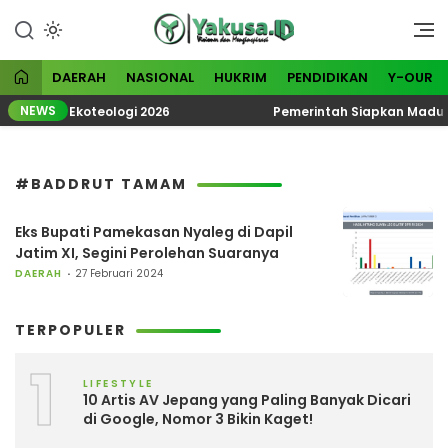
Lewati
ke
Visioner dan Menginspirasi
Yakusa
konten
DAERAH
NASIONAL
HUKRIM
PENDIDIKAN
Y-OUR
NEWS
Tematik Ekoteologi 2026
Pemerintah Siapkan Madura J
#BADDRUT TAMAM
Eks Bupati Pamekasan Nyaleg di Dapil
Jatim XI, Segini Perolehan Suaranya
DAERAH
27 Februari 2024
TERPOPULER
1
LIFESTYLE
10 Artis AV Jepang yang Paling Banyak Dicari
di Google, Nomor 3 Bikin Kaget!