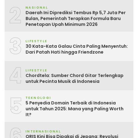
2
NASIONAL
Daerah Ini Diprediksi Tembus Rp 5,7 Juta Per
Bulan, Pemerintah Terapkan Formula Baru
Penetapan Upah Minimum 2026
3
LIFESTYLE
30 Kata-Kata Galau Cinta Paling Menyentuh:
Dari Patah Hati hingga Friendzone
4
LIFESTYLE
Chordtela: Sumber Chord Gitar Terlengkap
untuk Pecinta Musik di Indonesia
5
TEKNOLOGI
5 Penyedia Domain Terbaik di Indonesia
untuk Tahun 2025: Mana yang Paling Worth
It?
6
INTERNASIONAL
QRIS Kini Bisa Dipakai di Jepang: Revolusi