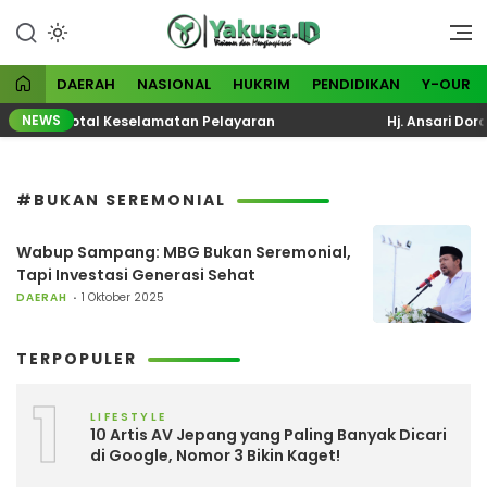
Lewati
ke
Visioner dan Menginspirasi
Yakusa
konten
DAERAH
NASIONAL
HUKRIM
PENDIDIKAN
Y-OUR
NEWS
valuasi Total Keselamatan Pelayaran
Hj. Ansari Doro
#BUKAN SEREMONIAL
Wabup Sampang: MBG Bukan Seremonial,
Tapi Investasi Generasi Sehat
DAERAH
1 Oktober 2025
TERPOPULER
1
LIFESTYLE
10 Artis AV Jepang yang Paling Banyak Dicari
di Google, Nomor 3 Bikin Kaget!