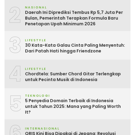
2
NASIONAL
Daerah Ini Diprediksi Tembus Rp 5,7 Juta Per
Bulan, Pemerintah Terapkan Formula Baru
Penetapan Upah Minimum 2026
3
LIFESTYLE
30 Kata-Kata Galau Cinta Paling Menyentuh:
Dari Patah Hati hingga Friendzone
4
LIFESTYLE
Chordtela: Sumber Chord Gitar Terlengkap
untuk Pecinta Musik di Indonesia
5
TEKNOLOGI
5 Penyedia Domain Terbaik di Indonesia
untuk Tahun 2025: Mana yang Paling Worth
It?
6
INTERNASIONAL
QRIS Kini Bisa Dipakai di Jepang: Revolusi