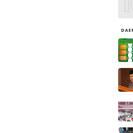
1
DAE