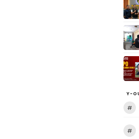
Y-O
#
#