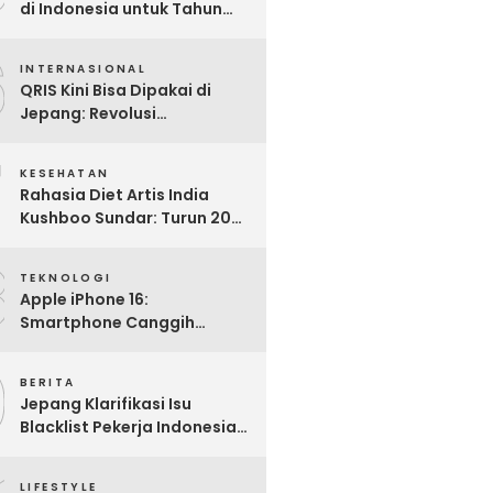
di Indonesia untuk Tahun
2025: Mana yang Paling
6
Worth It?
INTERNASIONAL
QRIS Kini Bisa Dipakai di
Jepang: Revolusi
Pembayaran Digital RI
7
Mendunia
KESEHATAN
Rahasia Diet Artis India
Kushboo Sundar: Turun 20
Kg dan Tampil Awet Muda di
8
Usia 50-an
TEKNOLOGI
Apple iPhone 16:
Smartphone Canggih
dengan Performa Super di
9
2024
BERITA
Jepang Klarifikasi Isu
Blacklist Pekerja Indonesia,
Apa Fakta Sebenarnya?
LIFESTYLE