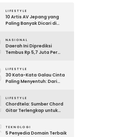
LIFESTYLE
10 Artis AV Jepang yang
Paling Banyak Dicari di
Google, Nomor 3 Bikin
2
Kaget!
NASIONAL
Daerah Ini Diprediksi
Tembus Rp 5,7 Juta Per
Bulan, Pemerintah Terapkan
3
Formula Baru Penetapan
LIFESTYLE
Upah Minimum 2026
30 Kata-Kata Galau Cinta
Paling Menyentuh: Dari
Patah Hati hingga
4
Friendzone
LIFESTYLE
Chordtela: Sumber Chord
Gitar Terlengkap untuk
Pecinta Musik di Indonesia
5
TEKNOLOGI
5 Penyedia Domain Terbaik