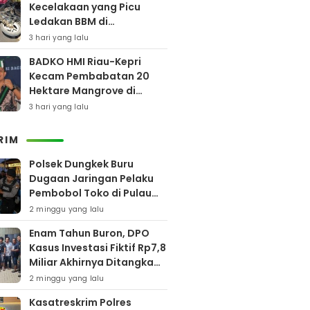
Kecelakaan yang Picu
Ledakan BBM di
Pamekasan
3 hari yang lalu
BADKO HMI Riau-Kepri
Kecam Pembabatan 20
Hektare Mangrove di
Bengkalis
3 hari yang lalu
RIM
Polsek Dungkek Buru
Dugaan Jaringan Pelaku
Pembobol Toko di Pulau
Gili Iyang
2 minggu yang lalu
Enam Tahun Buron, DPO
Kasus Investasi Fiktif Rp7,8
Miliar Akhirnya Ditangkap
Polres Pamekasan
2 minggu yang lalu
Kasatreskrim Polres