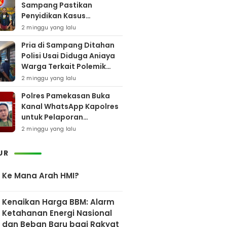
Sampang Pastikan
Penyidikan Kasus
Rudapaksa Anak Berjalan
2 minggu yang lalu
Sesuai Fakta Hukum
Pria di Sampang Ditahan
Polisi Usai Diduga Aniaya
Warga Terkait Polemik
Bansos
2 minggu yang lalu
Polres Pamekasan Buka
Kanal WhatsApp Kapolres
untuk Pelaporan
Keberadaan DPO AEF
2 minggu yang lalu
UR
Ke Mana Arah HMI?
Kenaikan Harga BBM: Alarm
Ketahanan Energi Nasional
dan Beban Baru bagi Rakyat