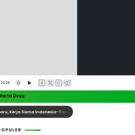
/2026
Warta Desa
 Kerja Sama Indonesia-Tiongkok Diperkuat
Anggot
POPULER