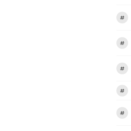
#
#
#
#
#