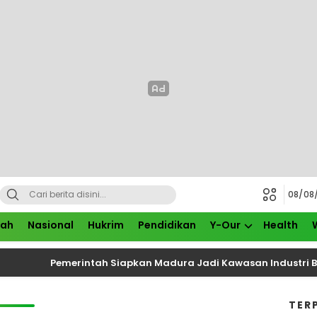
08/08
rah
Nasional
Hukrim
Pendidikan
Y-Our
Health
Pemerintah Siapkan Madura Jadi Kawasan Industri Baru,
TER