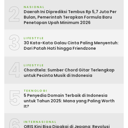
2
NASIONAL
Daerah Ini Diprediksi Tembus Rp 5,7 Juta Per
Bulan, Pemerintah Terapkan Formula Baru
Penetapan Upah Minimum 2026
3
LIFESTYLE
30 Kata-Kata Galau Cinta Paling Menyentuh:
Dari Patah Hati hingga Friendzone
4
LIFESTYLE
Chordtela: Sumber Chord Gitar Terlengkap
untuk Pecinta Musik di Indonesia
5
TEKNOLOGI
5 Penyedia Domain Terbaik di Indonesia
untuk Tahun 2025: Mana yang Paling Worth
It?
6
INTERNASIONAL
QRIS Kini Bisa Dipakai di Jepang: Revolusi