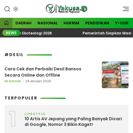
Lewati
ke
Visioner dan Menginspirasi
Yakusa
konten
DAERAH
NASIONAL
HUKRIM
PENDIDIKAN
Y-OUR
NEWS
 Tematik Ekoteologi 2026
Pemerintah Siapkan Madura 
#DESIL
Cara Cek dan Perbaiki Desil Bansos
Secara Online dan Offline
EKONOMI
24 Januari 2026
TERPOPULER
1
LIFESTYLE
10 Artis AV Jepang yang Paling Banyak Dicari
di Google, Nomor 3 Bikin Kaget!