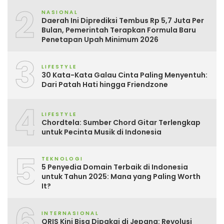
2
NASIONAL
Daerah Ini Diprediksi Tembus Rp 5,7 Juta Per
Bulan, Pemerintah Terapkan Formula Baru
Penetapan Upah Minimum 2026
3
LIFESTYLE
30 Kata-Kata Galau Cinta Paling Menyentuh:
Dari Patah Hati hingga Friendzone
4
LIFESTYLE
Chordtela: Sumber Chord Gitar Terlengkap
untuk Pecinta Musik di Indonesia
5
TEKNOLOGI
5 Penyedia Domain Terbaik di Indonesia
untuk Tahun 2025: Mana yang Paling Worth
It?
6
INTERNASIONAL
QRIS Kini Bisa Dipakai di Jepang: Revolusi