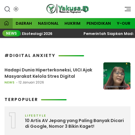
Lewati
ke
Visioner dan Menginspirasi
Yakusa
konten
DAERAH
NASIONAL
HUKRIM
PENDIDIKAN
Y-OUR
NEWS
 Tematik Ekoteologi 2026
Pemerintah Siapkan Madura 
#DIGITAL ANXIETY
Hadapi Dunia Hiperterkoneksi, UICI Ajak
Masyarakat Kelola Stres Digital
NEWS
12 Januari 2026
TERPOPULER
1
LIFESTYLE
10 Artis AV Jepang yang Paling Banyak Dicari
di Google, Nomor 3 Bikin Kaget!