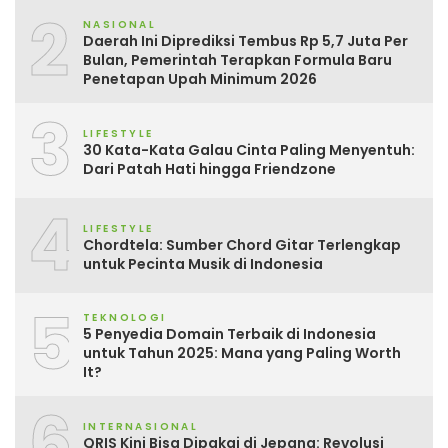
2
NASIONAL
Daerah Ini Diprediksi Tembus Rp 5,7 Juta Per
Bulan, Pemerintah Terapkan Formula Baru
Penetapan Upah Minimum 2026
3
LIFESTYLE
30 Kata-Kata Galau Cinta Paling Menyentuh:
Dari Patah Hati hingga Friendzone
4
LIFESTYLE
Chordtela: Sumber Chord Gitar Terlengkap
untuk Pecinta Musik di Indonesia
5
TEKNOLOGI
5 Penyedia Domain Terbaik di Indonesia
untuk Tahun 2025: Mana yang Paling Worth
It?
6
INTERNASIONAL
QRIS Kini Bisa Dipakai di Jepang: Revolusi