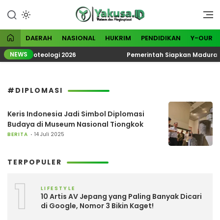
Lewati
ke
Visioner dan Menginspirasi
Yakusa
konten
DAERAH
NASIONAL
HUKRIM
PENDIDIKAN
Y-OUR
NEWS
matik Ekoteologi 2026
Pemerintah Siapkan Madura Jad
#DIPLOMASI
Keris Indonesia Jadi Simbol Diplomasi
Budaya di Museum Nasional Tiongkok
BERITA
14 Juli 2025
TERPOPULER
1
LIFESTYLE
10 Artis AV Jepang yang Paling Banyak Dicari
di Google, Nomor 3 Bikin Kaget!