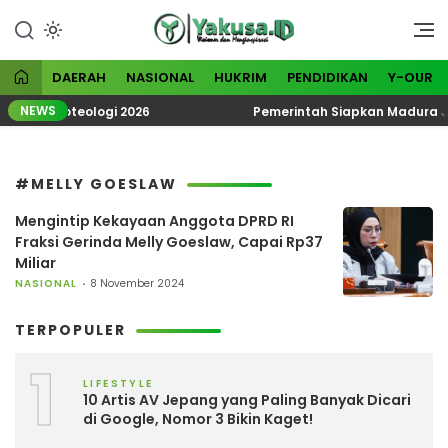
Lewati
ke
Visioner dan Menginspirasi
Yakusa
konten
DAERAH
NASIONAL
HUKRIM
PENDIDIKAN
Y-OUR
NEWS
atik Ekoteologi 2026
Pemerintah Siapkan Madura Jadi
#MELLY GOESLAW
Mengintip Kekayaan Anggota DPRD RI
Fraksi Gerinda Melly Goeslaw, Capai Rp37
Miliar
NASIONAL
8 November 2024
TERPOPULER
1
LIFESTYLE
10 Artis AV Jepang yang Paling Banyak Dicari
di Google, Nomor 3 Bikin Kaget!