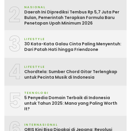
2
NASIONAL
Daerah Ini Diprediksi Tembus Rp 5,7 Juta Per
Bulan, Pemerintah Terapkan Formula Baru
Penetapan Upah Minimum 2026
3
LIFESTYLE
30 Kata-Kata Galau Cinta Paling Menyentuh:
Dari Patah Hati hingga Friendzone
4
LIFESTYLE
Chordtela: Sumber Chord Gitar Terlengkap
untuk Pecinta Musik di Indonesia
5
TEKNOLOGI
5 Penyedia Domain Terbaik di Indonesia
untuk Tahun 2025: Mana yang Paling Worth
It?
6
INTERNASIONAL
QRIS Kini Bisa Dipakai di Jepang: Revolusi