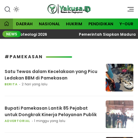
Lewati
ke
Visioner dan Menginspirasi
Yakusa
konten
DAERAH
NASIONAL
HUKRIM
PENDIDIKAN
Y-OUR
NEWS
atik Ekoteologi 2026
Pemerintah Siapkan Madura Jadi
#PAMEKASAN
Satu Tewas dalam Kecelakaan yang Picu
Ledakan BBM di Pamekasan
BERITA
2 hari yang lalu
Bupati Pamekasan Lantik 85 Pejabat
untuk Dongkrak Kinerja Pelayanan Publik
ADVERTORIAL
1 minggu yang lalu