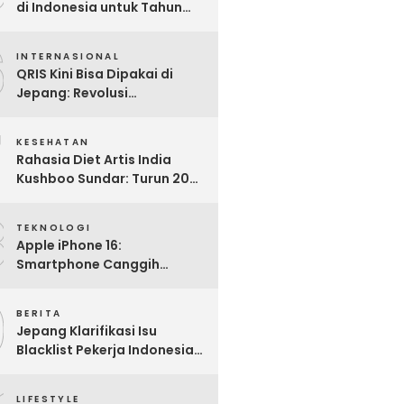
di Indonesia untuk Tahun
2025: Mana yang Paling
6
Worth It?
INTERNASIONAL
QRIS Kini Bisa Dipakai di
Jepang: Revolusi
Pembayaran Digital RI
7
Mendunia
KESEHATAN
Rahasia Diet Artis India
Kushboo Sundar: Turun 20
Kg dan Tampil Awet Muda di
8
Usia 50-an
TEKNOLOGI
Apple iPhone 16:
Smartphone Canggih
dengan Performa Super di
9
2024
BERITA
Jepang Klarifikasi Isu
Blacklist Pekerja Indonesia,
Apa Fakta Sebenarnya?
LIFESTYLE