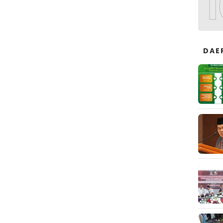
1
DAE