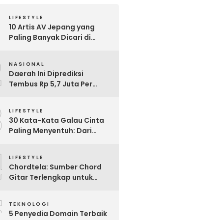
LIFESTYLE
10 Artis AV Jepang yang
Paling Banyak Dicari di
Google, Nomor 3 Bikin
2
Kaget!
NASIONAL
Daerah Ini Diprediksi
Tembus Rp 5,7 Juta Per
Bulan, Pemerintah Terapkan
3
Formula Baru Penetapan
LIFESTYLE
Upah Minimum 2026
30 Kata-Kata Galau Cinta
Paling Menyentuh: Dari
Patah Hati hingga
4
Friendzone
LIFESTYLE
Chordtela: Sumber Chord
Gitar Terlengkap untuk
Pecinta Musik di Indonesia
5
TEKNOLOGI
5 Penyedia Domain Terbaik