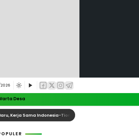
/2026
Warta Desa
 Kerja Sama Indonesia-Tiongkok Diperkuat
Anggo
POPULER