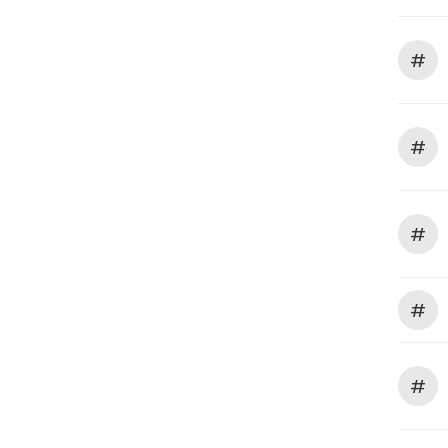
#
#
#
#
#