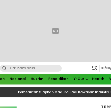
08/08
rah
Nasional
Hukrim
Pendidikan
Y-Our
Health
Pemerintah Siapkan Madura Jadi Kawasan Industri Baru,
TER