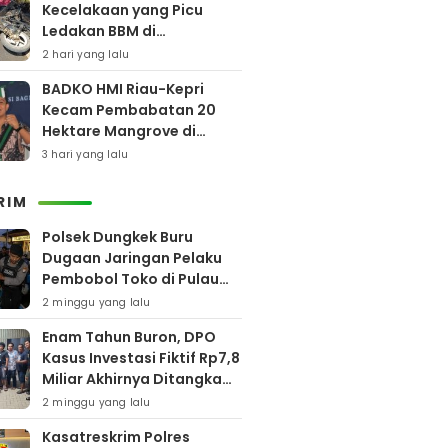
Kecelakaan yang Picu
Ledakan BBM di
Pamekasan
2 hari yang lalu
BADKO HMI Riau-Kepri
Kecam Pembabatan 20
Hektare Mangrove di
Bengkalis
3 hari yang lalu
RIM
Polsek Dungkek Buru
Dugaan Jaringan Pelaku
Pembobol Toko di Pulau
Gili Iyang
2 minggu yang lalu
Enam Tahun Buron, DPO
Kasus Investasi Fiktif Rp7,8
Miliar Akhirnya Ditangkap
Polres Pamekasan
2 minggu yang lalu
Kasatreskrim Polres