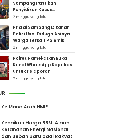
Sampang Pastikan
Penyidikan Kasus
Rudapaksa Anak Berjalan
2 minggu yang lalu
Sesuai Fakta Hukum
Pria di Sampang Ditahan
Polisi Usai Diduga Aniaya
Warga Terkait Polemik
Bansos
2 minggu yang lalu
Polres Pamekasan Buka
Kanal WhatsApp Kapolres
untuk Pelaporan
Keberadaan DPO AEF
2 minggu yang lalu
UR
Ke Mana Arah HMI?
Kenaikan Harga BBM: Alarm
Ketahanan Energi Nasional
dan Beban Baru bagi Rakyat