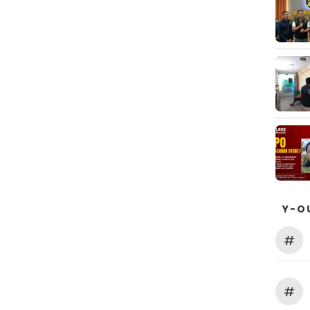
Y-O
#
#