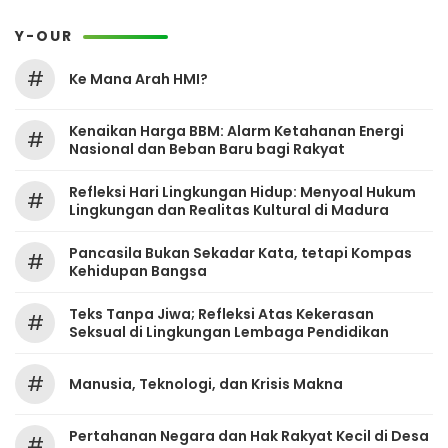
Y-OUR
#
Ke Mana Arah HMI?
Kenaikan Harga BBM: Alarm Ketahanan Energi
#
Nasional dan Beban Baru bagi Rakyat
Refleksi Hari Lingkungan Hidup: Menyoal Hukum
#
Lingkungan dan Realitas Kultural di Madura
Pancasila Bukan Sekadar Kata, tetapi Kompas
#
Kehidupan Bangsa
Teks Tanpa Jiwa; Refleksi Atas Kekerasan
#
Seksual di Lingkungan Lembaga Pendidikan
#
Manusia, Teknologi, dan Krisis Makna
Pertahanan Negara dan Hak Rakyat Kecil di Desa
#