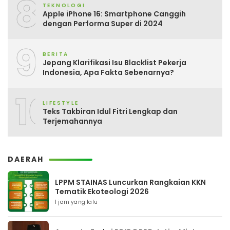
8
TEKNOLOGI
Apple iPhone 16: Smartphone Canggih
dengan Performa Super di 2024
9
BERITA
Jepang Klarifikasi Isu Blacklist Pekerja
Indonesia, Apa Fakta Sebenarnya?
10
LIFESTYLE
Teks Takbiran Idul Fitri Lengkap dan
Terjemahannya
DAERAH
LPPM STAINAS Luncurkan Rangkaian KKN
Tematik Ekoteologi 2026
1 jam yang lalu