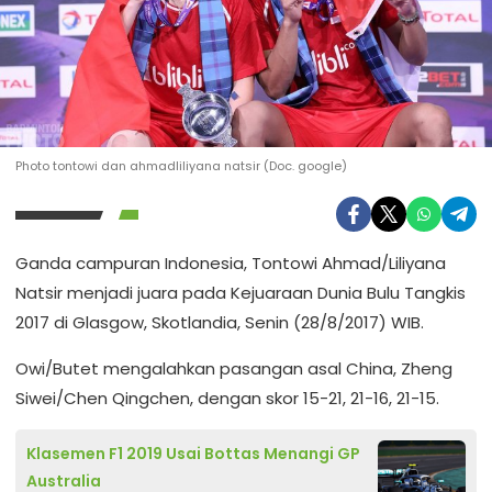
Photo tontowi dan ahmadliliyana natsir (Doc. google)
Ganda campuran Indonesia, Tontowi Ahmad/Liliyana
Natsir menjadi juara pada Kejuaraan Dunia Bulu Tangkis
2017 di Glasgow, Skotlandia, Senin (28/8/2017) WIB.
Owi/Butet mengalahkan pasangan asal China, Zheng
Siwei/Chen Qingchen, dengan skor 15-21, 21-16, 21-15.
Klasemen F1 2019 Usai Bottas Menangi GP
Australia