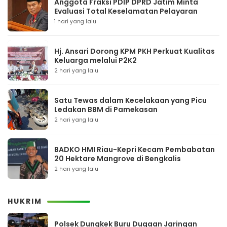
Anggota Fraksi PDIP DPRD Jatim Minta
Evaluasi Total Keselamatan Pelayaran
1 hari yang lalu
Hj. Ansari Dorong KPM PKH Perkuat Kualitas
Keluarga melalui P2K2
2 hari yang lalu
Satu Tewas dalam Kecelakaan yang Picu
Ledakan BBM di Pamekasan
2 hari yang lalu
BADKO HMI Riau-Kepri Kecam Pembabatan
20 Hektare Mangrove di Bengkalis
2 hari yang lalu
HUKRIM
Polsek Dungkek Buru Dugaan Jaringan