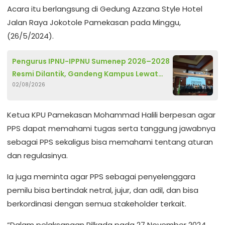
Acara itu berlangsung di Gedung Azzana Style Hotel
Jalan Raya Jokotole Pamekasan pada Minggu,
(26/5/2024).
Pengurus IPNU-IPPNU Sumenep 2026–2028
Resmi Dilantik, Gandeng Kampus Lewat
02/08/2026
Program Beasiswa
Ketua KPU Pamekasan Mohammad Halili berpesan agar
PPS dapat memahami tugas serta tanggung jawabnya
sebagai PPS sekaligus bisa memahami tentang aturan
dan regulasinya.
Ia juga meminta agar PPS sebagai penyelenggara
pemilu bisa bertindak netral, jujur, dan adil, dan bisa
berkordinasi dengan semua stakeholder terkait.
“Dalam pelaksanaan Pilkada pada 27 November 2024