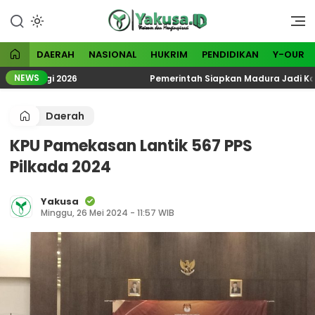
Lewati
ke
Visioner dan Menginspirasi
Yakusa
konten
DAERAH
NASIONAL
HUKRIM
PENDIDIKAN
Y-OUR
NEWS
teologi 2026
Pemerintah Siapkan Madura Jadi Kawasan
Daerah
KPU Pamekasan Lantik 567 PPS
Pilkada 2024
Yakusa
Minggu, 26 Mei 2024 - 11:57 WIB