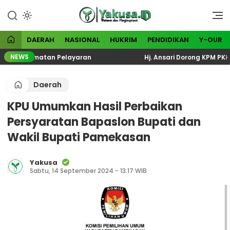
Lewati
ke
Visioner dan Menginspirasi
Yakusa
konten
DAERAH
NASIONAL
HUKRIM
PENDIDIKAN
Y-OUR
NEWS
 Keselamatan Pelayaran
Hj. Ansari Dorong KPM PKH Per
Daerah
KPU Umumkan Hasil Perbaikan
Persyaratan Bapaslon Bupati dan
Wakil Bupati Pamekasan
Yakusa
Sabtu, 14 September 2024 - 13:17 WIB