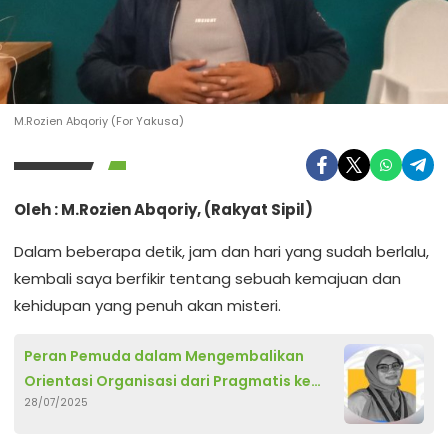
M.Rozien Abqoriy (For Yakusa)
Oleh : M.Rozien Abqoriy, (Rakyat Sipil)
Dalam beberapa detik, jam dan hari yang sudah berlalu,
kembali saya berfikir tentang sebuah kemajuan dan
kehidupan yang penuh akan misteri.
Peran Pemuda dalam Mengembalikan
Orientasi Organisasi dari Pragmatis ke
28/07/2025
Humanisme