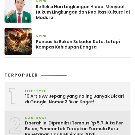
OPINI
2 bulan yang lalu
Refleksi Hari Lingkungan Hidup: Menyoal
Hukum Lingkungan dan Realitas Kultural di
Madura
OPINI
2 bulan yang lalu
Pancasila Bukan Sekadar Kata, tetapi
Kompas Kehidupan Bangsa
TERPOPULER
1
LIFESTYLE
10 Artis AV Jepang yang Paling Banyak Dicari
di Google, Nomor 3 Bikin Kaget!
2
NASIONAL
Daerah Ini Diprediksi Tembus Rp 5,7 Juta Per
Bulan, Pemerintah Terapkan Formula Baru
Penetapan Upah Minimum 2026