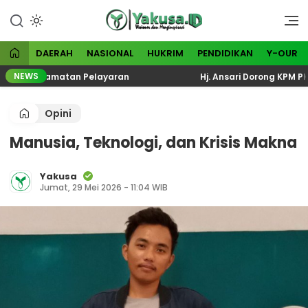
Lewati
ke
Visioner dan Menginspirasi
Yakusa
konten
DAERAH
NASIONAL
HUKRIM
PENDIDIKAN
Y-OUR
NEWS
 Keselamatan Pelayaran
Hj. Ansari Dorong KPM PKH Per
Opini
Manusia, Teknologi, dan Krisis Makna
Yakusa
Jumat, 29 Mei 2026 - 11:04 WIB