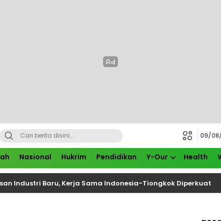
09/08
rah
Nasional
Hukrim
Pendidikan
Y-Our
Health
stri Baru, Kerja Sama Indonesia-Tiongkok Diperkuat