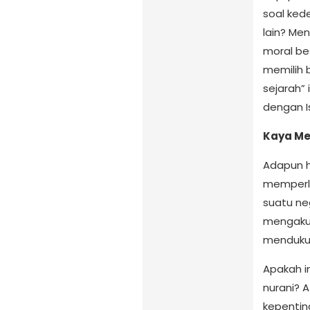
soal ked
lain? Me
moral be
memilih 
sejarah”
dengan I
Kaya Me
Adapun ha
memperli
suatu ne
mengakui 
mendukun
Apakah i
nurani? A
kepenting