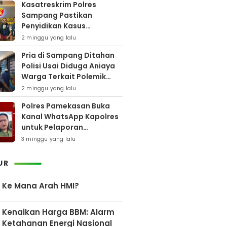
Kasatreskrim Polres
Sampang Pastikan
Penyidikan Kasus
Rudapaksa Anak Berjalan
2 minggu yang lalu
Sesuai Fakta Hukum
Pria di Sampang Ditahan
Polisi Usai Diduga Aniaya
Warga Terkait Polemik
Bansos
2 minggu yang lalu
Polres Pamekasan Buka
Kanal WhatsApp Kapolres
untuk Pelaporan
Keberadaan DPO AEF
3 minggu yang lalu
UR
Ke Mana Arah HMI?
Kenaikan Harga BBM: Alarm
Ketahanan Energi Nasional