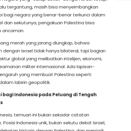
rlalu tergantung, masih bisa menyeimbangkan
api bagi negara yang benar-benar terkunci dalam
ael dan sekutunya, pengakuan Palestina bisa
p ancaman.
enang merah yang jarang diungkap, bahwa
dengan Israel tidak hanya bilateral, tapi bagian
tektur global yang melibatkan intelijen, ekonomi,
eamanan militer internasional. Ada lapisan-
pengaruh yang membuat Palestina seperti
dalam labirin geopolitik.
i bagi Indonesia pada Peluang di Tengah
ks
onesia, temuan ini bukan sekadar catatan
 Posisi Indonesia unik, bukan sekutu dekat Israel,
dekatan historis dengan Palestina, dan menjadi