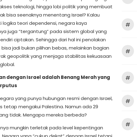
akses teknologi, hingga lobi politik yang membuat
ak bisa seenaknya menentang Israel? Kalau
i logika teori dependensi, negara kaya
#
ya juga “tergantung” pada sistem global yang
ndiri ciptakan. Sehingga dari hal ini penolakan
 bisa jadi bukan pilihan bebas, melainkan bagian
#
trak geopolitik yang menjaga stabilitas kekuasaan
global.
#
n dengan Israel adalah Benang Merah yang
erputus
 negara yang punya hubungan resmi dengan Israel,
#
s tetap mengakui Palestina. Namun ada 29
ang tidak. Mengapa mereka berbeda?
#
ya mungkin terletak pada level kepentingan
s. Negara yang “cukup dekat” dengan Israel tetapi