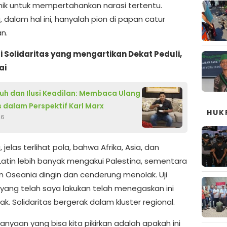
k untuk mempertahankan narasi tertentu.
, dalam hal ini, hanyalah pion di papan catur
n.
 Solidaritas yang mengartikan Dekat Peduli,
ai
ruh dan Ilusi Keadilan: Membaca Ulang
s dalam Perspektif Karl Marx
HUK
26
, jelas terlihat pola, bahwa Afrika, Asia, dan
Latin lebih banyak mengakui Palestina, sementara
n Oseania dingin dan cenderung menolak. Uji
I yang telah saya lakukan telah menegaskan ini
k. Solidaritas bergerak dalam kluster regional.
anyaan yang bisa kita pikirkan adalah apakah ini