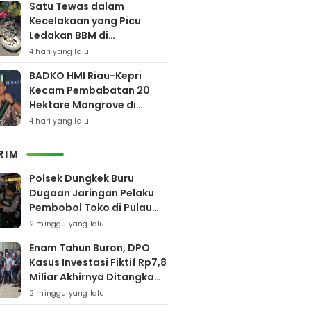
Satu Tewas dalam
Kecelakaan yang Picu
Ledakan BBM di
Pamekasan
4 hari yang lalu
BADKO HMI Riau-Kepri
Kecam Pembabatan 20
Hektare Mangrove di
Bengkalis
4 hari yang lalu
RIM
Polsek Dungkek Buru
Dugaan Jaringan Pelaku
Pembobol Toko di Pulau
Gili Iyang
2 minggu yang lalu
Enam Tahun Buron, DPO
Kasus Investasi Fiktif Rp7,8
Miliar Akhirnya Ditangkap
Polres Pamekasan
2 minggu yang lalu