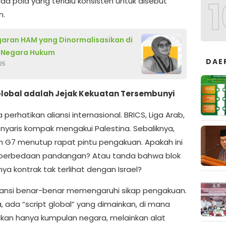
1
da pola yang terlalu konsisten untuk disebut
n.
aran HAM yang Dinormalisasikan di
 Negara Hukum
DAE
25
 Global adalah Jejak Kekuatan Tersembunyi
 perhatikan aliansi internasional. BRICS, Liga Arab,
nyaris kompak mengakui Palestina. Sebaliknya,
 G7 menutup rapat pintu pengakuan. Apakah ini
 perbedaan pandangan? Atau tanda bahwa blok
ya kontrak tak terlihat dengan Israel?
 aliansi benar-benar memengaruhi sikap pengakuan.
ya, ada “script global” yang dimainkan, di mana
bukan hanya kumpulan negara, melainkan alat