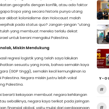
ekatan geografis dengan konflik, atau ada faktor
ngapa Eropa yang secara historis punya utang
sar akibat kolonialisme dan Holocaust malah
berpihak pada status quo? Jangan-jangan “utang
 itulah yang membuat mereka terlalu dekat
srael untuk berani mengakui Palestina.
nolak, Miskin Mendukung
sil regresi logistik yang telah saya lakukan
hatkan sesuatu yang ironis, bahwa semakin kaya
gara (GDP tinggi), semakin kecil kemungkinan ia
Palestina. Negara miskin justru lebih vokal
Y-O
g Palestina.
#
ni berarti kekayaan membuat negara kehilangan
tau sebaliknya, negara kaya terikat pada jaringan
#
an finansial global, yaitu mulai dari perdagangan