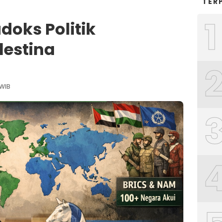
TER
1
doks Politik
estina
 WIB