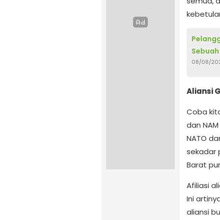
semua, a
kebetula
Pelangg
Sebuah
08/08/20
Aliansi
Coba kita
dan NAM 
NATO dan
sekadar
Barat pun
Afiliasi
Ini artin
aliansi 