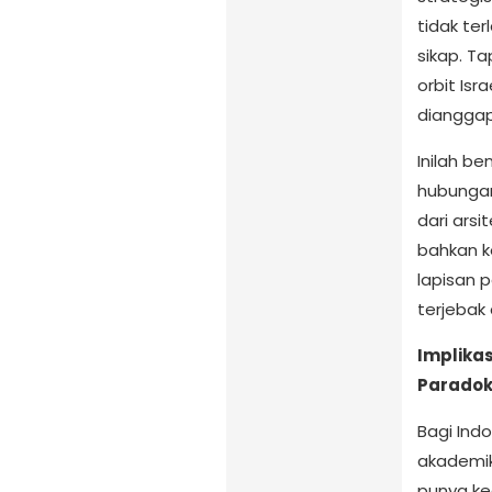
tidak te
sikap. T
orbit Isr
diangga
Inilah b
hubungan 
dari arsi
bahkan k
lapisan 
terjebak 
Implikas
Parado
Bagi Ind
akademik.
punya ke