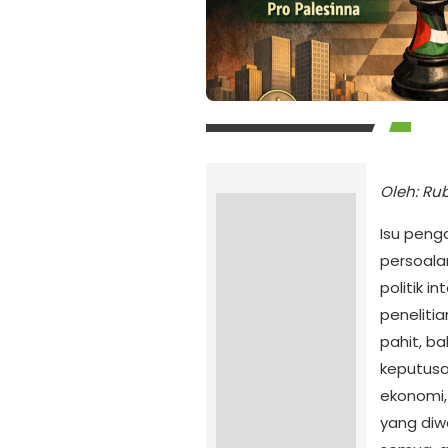
Oleh: Ru
Isu peng
persoala
politik i
peneliti
pahit, b
keputusa
ekonomi, 
yang diwa