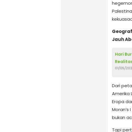
hegemoni
Palestina
kekuasaa
Geografi
Jauh Ab
Hari Bu
Realita
01/05/20
Dari peta
Amerika 
Eropa da
Moran’s 
bukan aca
Tapi pert