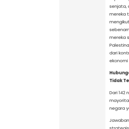
senjata, 
mereka t
mengikut
sebenarn
mereka se
Palestina
dari kon
ekonomi 
Hubunga
Tidak T
Dari 142
mayorita
negara y
Jawabann
strategi