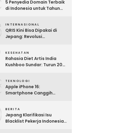
5
5 Penyedia Domain Terbaik
di Indonesia untuk Tahun
2025: Mana yang Paling
6
Worth It?
INTERNASIONAL
QRIS Kini Bisa Dipakai di
Jepang: Revolusi
Pembayaran Digital RI
7
Mendunia
KESEHATAN
Rahasia Diet Artis India
Kushboo Sundar: Turun 20
Kg dan Tampil Awet Muda di
8
Usia 50-an
TEKNOLOGI
Apple iPhone 16:
Smartphone Canggih
dengan Performa Super di
9
2024
BERITA
Jepang Klarifikasi Isu
Blacklist Pekerja Indonesia,
Apa Fakta Sebenarnya?