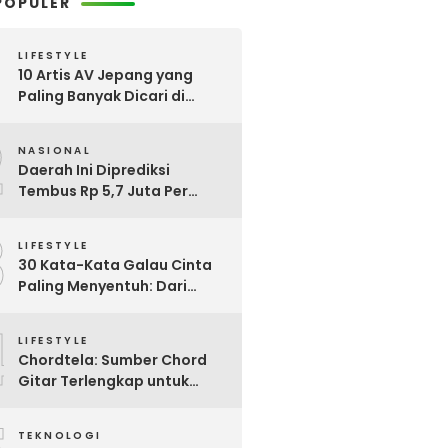
POPULER
LIFESTYLE
10 Artis AV Jepang yang
Paling Banyak Dicari di
Google, Nomor 3 Bikin
2
Kaget!
NASIONAL
Daerah Ini Diprediksi
Tembus Rp 5,7 Juta Per
Bulan, Pemerintah Terapkan
3
Formula Baru Penetapan
LIFESTYLE
Upah Minimum 2026
30 Kata-Kata Galau Cinta
Paling Menyentuh: Dari
Patah Hati hingga
4
Friendzone
LIFESTYLE
Chordtela: Sumber Chord
Gitar Terlengkap untuk
Pecinta Musik di Indonesia
TEKNOLOGI