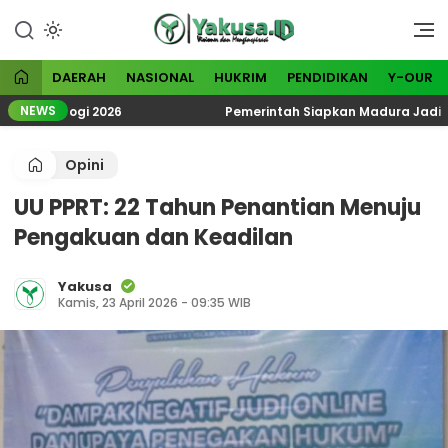
Lewati
ke
Visioner dan Menginspirasi
Yakusa
konten
DAERAH
NASIONAL
HUKRIM
PENDIDIKAN
Y-OUR
NEWS
teologi 2026
Pemerintah Siapkan Madura Jadi Kawasan
Opini
UU PPRT: 22 Tahun Penantian Menuju
Pengakuan dan Keadilan
Yakusa
Kamis, 23 April 2026 - 09:35 WIB