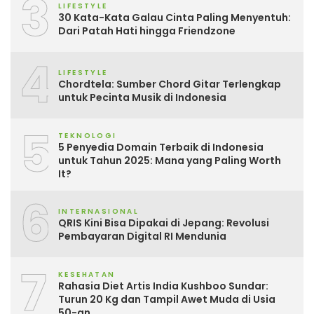
3
LIFESTYLE
30 Kata-Kata Galau Cinta Paling Menyentuh:
Dari Patah Hati hingga Friendzone
4
LIFESTYLE
Chordtela: Sumber Chord Gitar Terlengkap
untuk Pecinta Musik di Indonesia
5
TEKNOLOGI
5 Penyedia Domain Terbaik di Indonesia
untuk Tahun 2025: Mana yang Paling Worth
It?
6
INTERNASIONAL
QRIS Kini Bisa Dipakai di Jepang: Revolusi
Pembayaran Digital RI Mendunia
7
KESEHATAN
Rahasia Diet Artis India Kushboo Sundar:
Turun 20 Kg dan Tampil Awet Muda di Usia
50-an