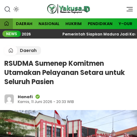
Lewati
ke
Visioner dan Menginspirasi
Yakusa
konten
DAERAH
NASIONAL
HUKRIM
PENDIDIKAN
Y-OUR
NEWS
ologi 2026
Pemerintah Siapkan Madura Jadi Kawasan 
Daerah
RSUDMA Sumenep Komitmen
Utamakan Pelayanan Setara untuk
Seluruh Pasien
Hanafi
Kamis, 11 Juni 2026 - 20:33 WIB