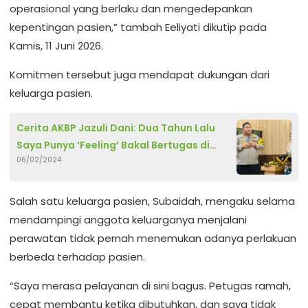
operasional yang berlaku dan mengedepankan
kepentingan pasien,” tambah Eeliyati dikutip pada
Kamis, 11 Juni 2026.
Komitmen tersebut juga mendapat dukungan dari
keluarga pasien.
Cerita AKBP Jazuli Dani: Dua Tahun Lalu
Saya Punya ‘Feeling’ Bakal Bertugas di
06/02/2024
Pamekasan
Salah satu keluarga pasien, Subaidah, mengaku selama
mendampingi anggota keluarganya menjalani
perawatan tidak pernah menemukan adanya perlakuan
berbeda terhadap pasien.
“Saya merasa pelayanan di sini bagus. Petugas ramah,
cepat membantu ketika dibutuhkan, dan saya tidak