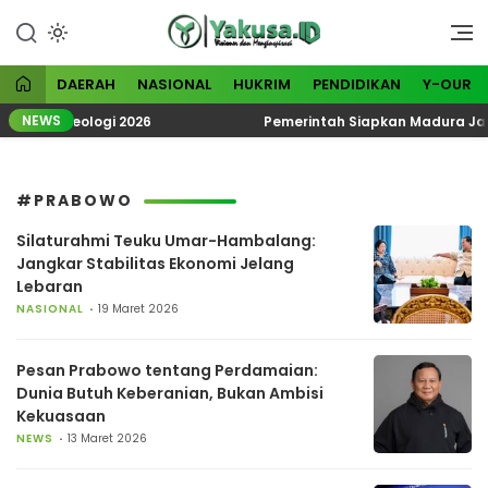
Lewati
ke
Visioner dan Menginspirasi
Yakusa
konten
DAERAH
NASIONAL
HUKRIM
PENDIDIKAN
Y-OUR
NEWS
ik Ekoteologi 2026
Pemerintah Siapkan Madura Jadi K
#PRABOWO
Silaturahmi Teuku Umar-Hambalang:
Jangkar Stabilitas Ekonomi Jelang
Lebaran
NASIONAL
19 Maret 2026
Pesan Prabowo tentang Perdamaian:
Dunia Butuh Keberanian, Bukan Ambisi
Kekuasaan
NEWS
13 Maret 2026