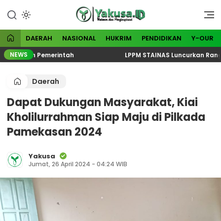
Lewati
ke
Visioner dan Menginspirasi
Yakusa
konten
DAERAH
NASIONAL
HUKRIM
PENDIDIKAN
Y-OUR
NEWS
dalkan Pemerintah
LPPM STAINAS Luncurkan Rangkaian
Daerah
Dapat Dukungan Masyarakat, Kiai
Kholilurrahman Siap Maju di Pilkada
Pamekasan 2024
Yakusa
Jumat, 26 April 2024 - 04:24 WIB