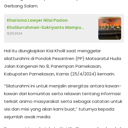
Gerbang Salam.
Kharisma Lawyer Nilai Paslon
Kholilurrahman-Sukriyanto Mampu
15/11/2024
Wujudkan Reformasi Hukum di Pamekasan
Hal itu diungkapkan Kiai Kholil saat menggelar
silatturahmi di Pondok Pesantren (PP) Matsaratul Huda
Jalan Kangenan No 8, Panempan Pamekasan,
Kabupaten Pamekasan, Kamis (25/4/2024) kemarin.
“Silaturahmi ini untuk menjalin sinergitas antara kawan-
kawan dari komunitas serta relawan tentang informasi
terkait animo masyarakat serta sebagai catatan untuk
visi dan misi yang akan kami buat,” tuturnya kepada
sejumlah awak media.