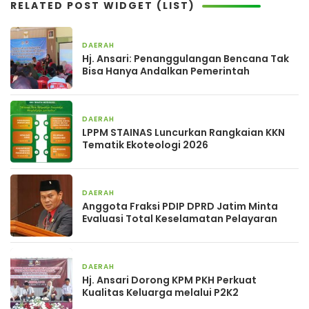
RELATED POST WIDGET (LIST)
DAERAH
17 jam yang lalu
Hj. Ansari: Penanggulangan Bencana Tak
Bisa Hanya Andalkan Pemerintah
DAERAH
3 hari yang lalu
LPPM STAINAS Luncurkan Rangkaian KKN
Tematik Ekoteologi 2026
DAERAH
4 hari yang lalu
Anggota Fraksi PDIP DPRD Jatim Minta
Evaluasi Total Keselamatan Pelayaran
DAERAH
5 hari yang lalu
Hj. Ansari Dorong KPM PKH Perkuat
Kualitas Keluarga melalui P2K2