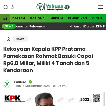
Lewati
ke
Visioner dan Menginspirasi
Yakusa
konten
DAERAH
NASIONAL
HUKRIM
PENDIDIKAN
Y-OUR
NEWS
al Keselamatan Pelayaran
Hj. Ansari Dorong KPM PKH P
News
Kekayaan Kepala KPP Pratama
Pamekasan Rahmat Basuki Capai
Rp6,8 Miliar, Miliki 4 Tanah dan 5
Kendaraan
Yakusa
Rabu, 4 September 2024 - 07:06 WIB