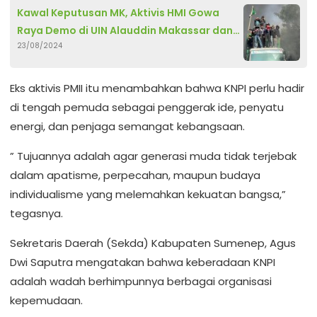
Kawal Keputusan MK, Aktivis HMI Gowa
Raya Demo di UIN Alauddin Makassar dan
23/08/2024
depan Gedung DPRD Provinsi Sulsel
Eks aktivis PMII itu menambahkan bahwa KNPI perlu hadir
di tengah pemuda sebagai penggerak ide, penyatu
energi, dan penjaga semangat kebangsaan.
” Tujuannya adalah agar generasi muda tidak terjebak
dalam apatisme, perpecahan, maupun budaya
individualisme yang melemahkan kekuatan bangsa,”
tegasnya.
Sekretaris Daerah (Sekda) Kabupaten Sumenep, Agus
Dwi Saputra mengatakan bahwa keberadaan KNPI
adalah wadah berhimpunnya berbagai organisasi
kepemudaan.