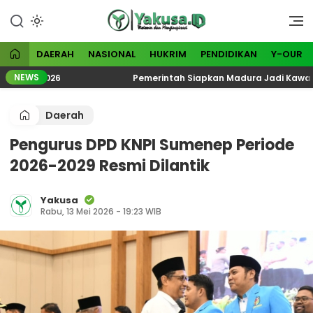
Lewati
ke
Visioner dan Menginspirasi
Yakusa
konten
DAERAH
NASIONAL
HUKRIM
PENDIDIKAN
Y-OUR
NEWS
ogi 2026
Pemerintah Siapkan Madura Jadi Kawasan Ind
Daerah
Pengurus DPD KNPI Sumenep Periode
2026-2029 Resmi Dilantik
Yakusa
Rabu, 13 Mei 2026 - 19:23 WIB