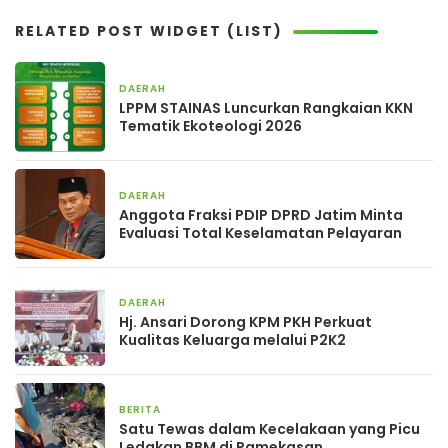
RELATED POST WIDGET (LIST)
DAERAH
2 hari yang lalu
LPPM STAINAS Luncurkan Rangkaian KKN
Tematik Ekoteologi 2026
DAERAH
3 hari yang lalu
Anggota Fraksi PDIP DPRD Jatim Minta
Evaluasi Total Keselamatan Pelayaran
DAERAH
4 hari yang lalu
Hj. Ansari Dorong KPM PKH Perkuat
Kualitas Keluarga melalui P2K2
BERITA
4 hari yang lalu
Satu Tewas dalam Kecelakaan yang Picu
Ledakan BBM di Pamekasan