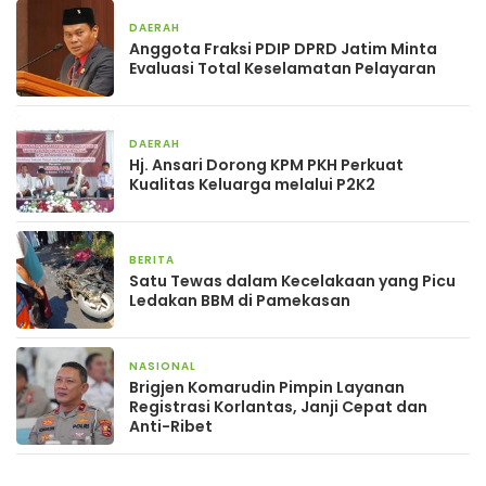
DAERAH
13 jam yang lalu
Anggota Fraksi PDIP DPRD Jatim Minta
Evaluasi Total Keselamatan Pelayaran
DAERAH
23 jam yang lalu
Hj. Ansari Dorong KPM PKH Perkuat
Kualitas Keluarga melalui P2K2
BERITA
23 jam yang lalu
Satu Tewas dalam Kecelakaan yang Picu
Ledakan BBM di Pamekasan
NASIONAL
1 hari yang lalu
Brigjen Komarudin Pimpin Layanan
Registrasi Korlantas, Janji Cepat dan
Anti-Ribet