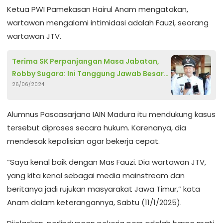
Ketua PWI Pamekasan Hairul Anam mengatakan,
wartawan mengalami intimidasi adalah Fauzi, seorang
wartawan JTV.
Terima SK Perpanjangan Masa Jabatan,
Robby Sugara: Ini Tanggung Jawab Besar
26/06/2024
untuk Majukan Desa Kramat
Alumnus Pascasarjana IAIN Madura itu mendukung kasus
tersebut diproses secara hukum. Karenanya, dia
mendesak kepolisian agar bekerja cepat.
“Saya kenal baik dengan Mas Fauzi. Dia wartawan JTV,
yang kita kenal sebagai media mainstream dan
beritanya jadi rujukan masyarakat Jawa Timur,” kata
Anam dalam keterangannya, Sabtu (11/1/2025).