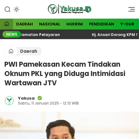
Lewati
ke
Visioner dan Menginspirasi
Yakusa
konten
DAERAH
NASIONAL
HUKRIM
PENDIDIKAN
Y-OUR
NEWS
l Keselamatan Pelayaran
Hj. Ansari Dorong KPM PKH Pe
Daerah
PWI Pamekasan Kecam Tindakan
Oknum PKL yang Diduga Intimidasi
Wartawan JTV
Yakusa
Sabtu, 11 Januari 2025 - 12:13 WIB