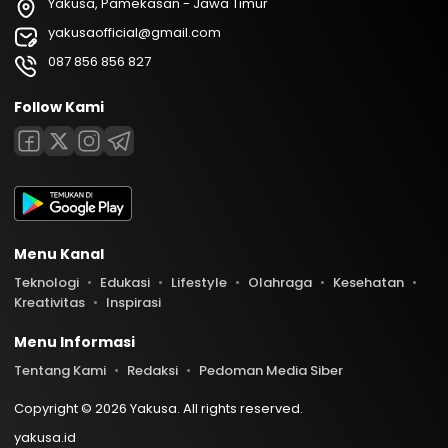
Yakusa, Pamekasan - Jawa Timur
yakusaofficial@gmail.com
087 856 856 827
Follow Kami
Menu Kanal
Teknologi
Edukasi
Lifestyle
Olahraga
Kesehatan
Kreativitas
Inspirasi
Menu Informasi
Tentang Kami
Redaksi
Pedoman Media Siber
Copyright © 2026 Yakusa. All rights reserved.
yakusa.id