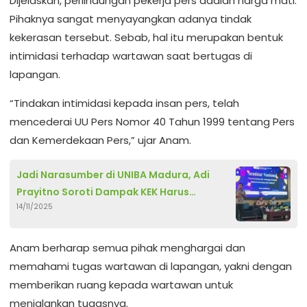
Dijelaskan, perlindungan pekerja pers adalah harga mati.
Pihaknya sangat menyayangkan adanya tindak
kekerasan tersebut. Sebab, hal itu merupakan bentuk
intimidasi terhadap wartawan saat bertugas di
lapangan.
“Tindakan intimidasi kepada insan pers, telah
mencederai UU Pers Nomor 40 Tahun 1999 tentang Pers
dan Kemerdekaan Pers,” ujar Anam.
Jadi Narasumber di UNIBA Madura, Adi
Prayitno Soroti Dampak KEK Harus
14/11/2025
Sejahterakan Petani Tembakau
Anam berharap semua pihak menghargai dan
memahami tugas wartawan di lapangan, yakni dengan
memberikan ruang kepada wartawan untuk
menjalankan tugasnya.