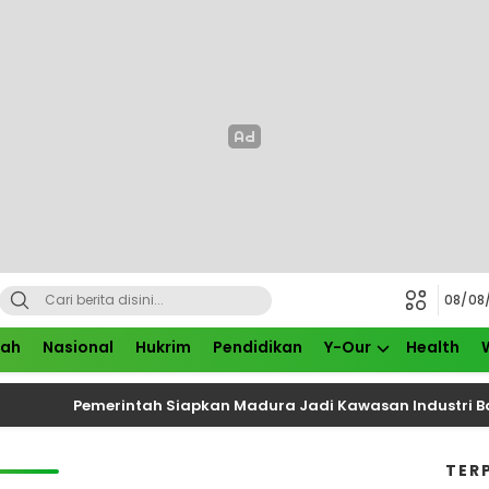
08/08
rah
Nasional
Hukrim
Pendidikan
Y-Our
Health
Pemerintah Siapkan Madura Jadi Kawasan Industri Baru,
TER