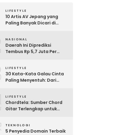
LIFESTYLE
10 Artis AV Jepang yang
Paling Banyak Dicari di
Google, Nomor 3 Bikin
2
Kaget!
NASIONAL
Daerah Ini Diprediksi
Tembus Rp 5,7 Juta Per
Bulan, Pemerintah Terapkan
3
Formula Baru Penetapan
LIFESTYLE
Upah Minimum 2026
30 Kata-Kata Galau Cinta
Paling Menyentuh: Dari
Patah Hati hingga
4
Friendzone
LIFESTYLE
Chordtela: Sumber Chord
Gitar Terlengkap untuk
Pecinta Musik di Indonesia
5
TEKNOLOGI
5 Penyedia Domain Terbaik