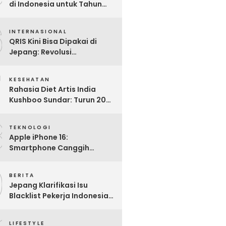
di Indonesia untuk Tahun
2025: Mana yang Paling
6
Worth It?
INTERNASIONAL
QRIS Kini Bisa Dipakai di
Jepang: Revolusi
Pembayaran Digital RI
7
Mendunia
KESEHATAN
Rahasia Diet Artis India
Kushboo Sundar: Turun 20
Kg dan Tampil Awet Muda di
8
Usia 50-an
TEKNOLOGI
Apple iPhone 16:
Smartphone Canggih
dengan Performa Super di
9
2024
BERITA
Jepang Klarifikasi Isu
Blacklist Pekerja Indonesia,
Apa Fakta Sebenarnya?
LIFESTYLE