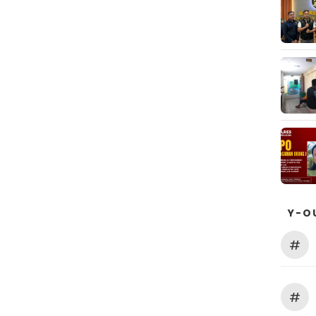
Y-O
#
#