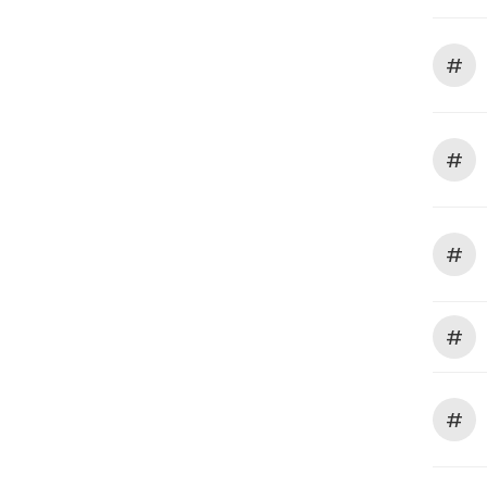
#
#
#
#
#