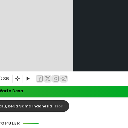
/2026
Warta Desa
 Kerja Sama Indonesia-Tiongkok Diperkuat
Anggot
POPULER