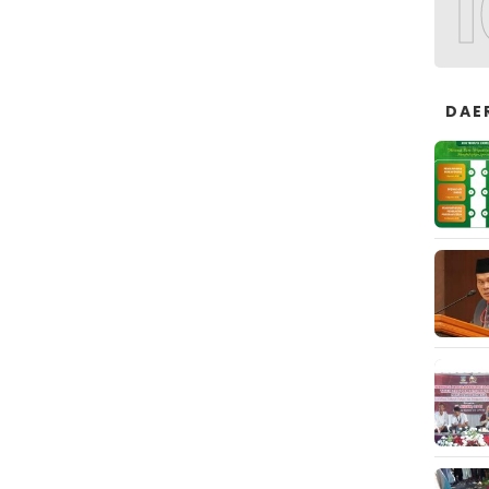
1
DAE