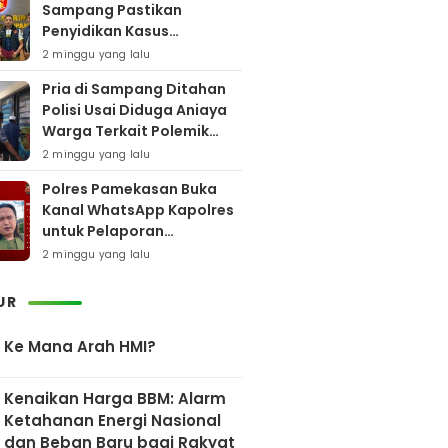
Sampang Pastikan
Penyidikan Kasus
Rudapaksa Anak Berjalan
2 minggu yang lalu
Sesuai Fakta Hukum
Pria di Sampang Ditahan
Polisi Usai Diduga Aniaya
Warga Terkait Polemik
Bansos
2 minggu yang lalu
Polres Pamekasan Buka
Kanal WhatsApp Kapolres
untuk Pelaporan
Keberadaan DPO AEF
2 minggu yang lalu
UR
Ke Mana Arah HMI?
Kenaikan Harga BBM: Alarm
Ketahanan Energi Nasional
dan Beban Baru bagi Rakyat