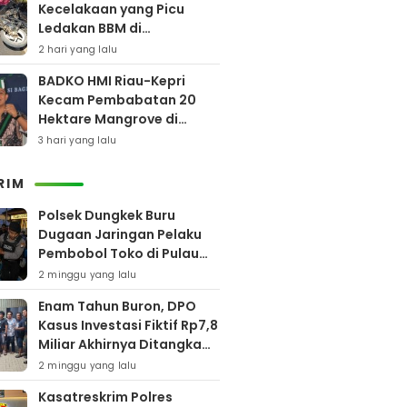
Kecelakaan yang Picu
Ledakan BBM di
Pamekasan
2 hari yang lalu
BADKO HMI Riau-Kepri
Kecam Pembabatan 20
Hektare Mangrove di
Bengkalis
3 hari yang lalu
RIM
Polsek Dungkek Buru
Dugaan Jaringan Pelaku
Pembobol Toko di Pulau
Gili Iyang
2 minggu yang lalu
Enam Tahun Buron, DPO
Kasus Investasi Fiktif Rp7,8
Miliar Akhirnya Ditangkap
Polres Pamekasan
2 minggu yang lalu
Kasatreskrim Polres