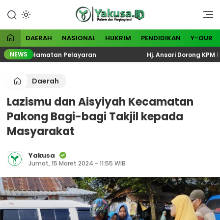
Lewati
ke
Visioner dan Menginspirasi
Yakusa
konten
DAERAH
NASIONAL
HUKRIM
PENDIDIKAN
Y-OUR
NEWS
al Keselamatan Pelayaran
Hj. Ansari Dorong KPM PKH P
Daerah
Lazismu dan Aisyiyah Kecamatan
Pakong Bagi-bagi Takjil kepada
Masyarakat
Yakusa
Jumat, 15 Maret 2024 - 11:55 WIB