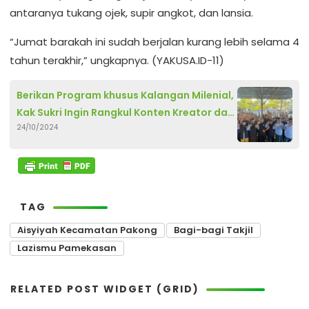
antaranya tukang ojek, supir angkot, dan lansia.
“Jumat barakah ini sudah berjalan kurang lebih selama 4
tahun terakhir,” ungkapnya. (YAKUSA.ID-11)
Berikan Program khusus Kalangan Milenial,
Kak Sukri Ingin Rangkul Konten Kreator dan
24/10/2024
Pengusaha Tani Muda di Pamekasan
TAG
Aisyiyah Kecamatan Pakong
Bagi-bagi Takjil
Lazismu Pamekasan
RELATED POST WIDGET (GRID)