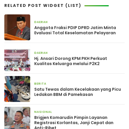
RELATED POST WIDGET (LIST)
DAERAH
21 jam yang lalu
Anggota Fraksi PDIP DPRD Jatim Minta
Evaluasi Total Keselamatan Pelayaran
DAERAH
1 hari yang lalu
Hj. Ansari Dorong KPM PKH Perkuat
Kualitas Keluarga melalui P2K2
BERITA
1 hari yang lalu
Satu Tewas dalam Kecelakaan yang Picu
Ledakan BBM di Pamekasan
NASIONAL
1 hari yang lalu
Brigjen Komarudin Pimpin Layanan
Registrasi Korlantas, Janji Cepat dan
Anti-Ribet