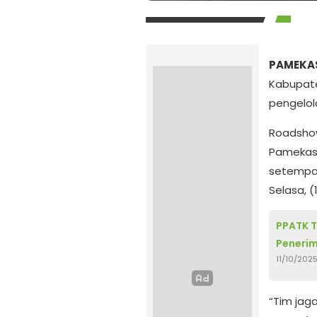
PAMEKAS
Kabupate
pengelol
Roadshow 
Pamekasa
setempat
Selasa, (
PPATK T
Penerim
11/10/202
“Tim jag