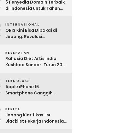
5
5 Penyedia Domain Terbaik
di Indonesia untuk Tahun
2025: Mana yang Paling
6
Worth It?
INTERNASIONAL
QRIS Kini Bisa Dipakai di
Jepang: Revolusi
Pembayaran Digital RI
7
Mendunia
KESEHATAN
Rahasia Diet Artis India
Kushboo Sundar: Turun 20
Kg dan Tampil Awet Muda di
8
Usia 50-an
TEKNOLOGI
Apple iPhone 16:
Smartphone Canggih
dengan Performa Super di
9
2024
BERITA
Jepang Klarifikasi Isu
Blacklist Pekerja Indonesia,
Apa Fakta Sebenarnya?