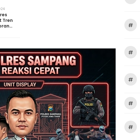
024
lres
 Tren
#
oran
wengan
#
#
#
#