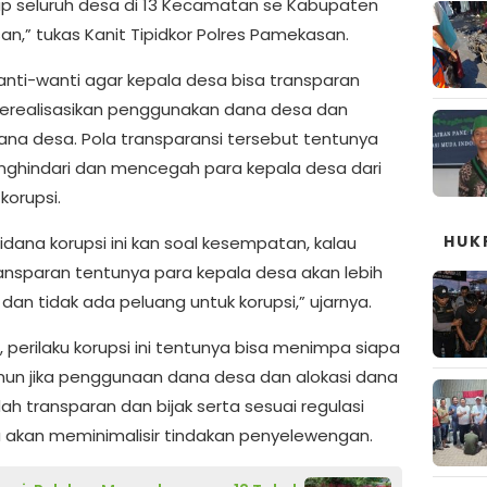
 seluruh desa di 13 Kecamatan se Kabupaten
n,” tukas Kanit Tipidkor Polres Pamekasan.
nti-wanti agar kepala desa bisa transparan
realisasikan penggunakan dana desa dan
dana desa. Pola transparansi tersebut tentunya
ghindari dan mencegah para kepala desa dari
korupsi.
HUK
idana korupsi ini kan soal kesempatan, kalau
ansparan tentunya para kepala desa akan lebih
 dan tidak ada peluang untuk korupsi,” ujarnya.
i, perilaku korupsi ini tentunya bisa menimpa siapa
mun jika penggunaan dana desa dan alokasi dana
ah transparan dan bijak serta sesuai regulasi
 akan meminimalisir tindakan penyelewengan.