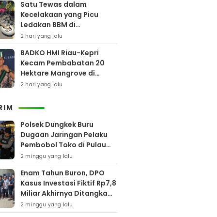
Satu Tewas dalam
Kecelakaan yang Picu
Ledakan BBM di
Pamekasan
2 hari yang lalu
BADKO HMI Riau-Kepri
Kecam Pembabatan 20
Hektare Mangrove di
Bengkalis
2 hari yang lalu
RIM
Polsek Dungkek Buru
Dugaan Jaringan Pelaku
Pembobol Toko di Pulau
Gili Iyang
2 minggu yang lalu
Enam Tahun Buron, DPO
Kasus Investasi Fiktif Rp7,8
Miliar Akhirnya Ditangkap
Polres Pamekasan
2 minggu yang lalu