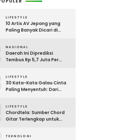
POPULER
LIFESTYLE
10 Artis AV Jepang yang
Paling Banyak Dicari di
Google, Nomor 3 Bikin
2
Kaget!
NASIONAL
Daerah Ini Diprediksi
Tembus Rp 5,7 Juta Per
Bulan, Pemerintah Terapkan
3
Formula Baru Penetapan
LIFESTYLE
Upah Minimum 2026
30 Kata-Kata Galau Cinta
Paling Menyentuh: Dari
Patah Hati hingga
4
Friendzone
LIFESTYLE
Chordtela: Sumber Chord
Gitar Terlengkap untuk
Pecinta Musik di Indonesia
TEKNOLOGI