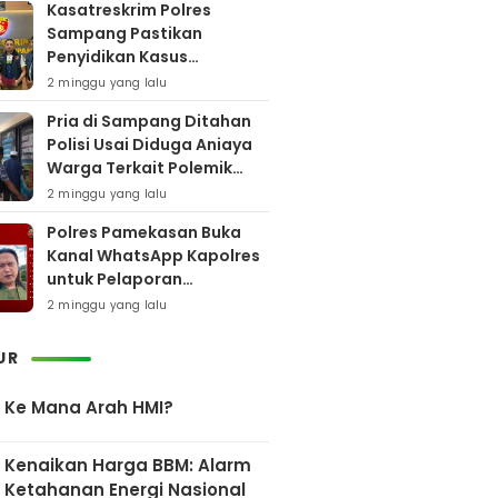
Kasatreskrim Polres
Sampang Pastikan
Penyidikan Kasus
Rudapaksa Anak Berjalan
2 minggu yang lalu
Sesuai Fakta Hukum
Pria di Sampang Ditahan
Polisi Usai Diduga Aniaya
Warga Terkait Polemik
Bansos
2 minggu yang lalu
Polres Pamekasan Buka
Kanal WhatsApp Kapolres
untuk Pelaporan
Keberadaan DPO AEF
2 minggu yang lalu
UR
Ke Mana Arah HMI?
Kenaikan Harga BBM: Alarm
Ketahanan Energi Nasional