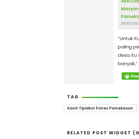
Aksi Da
Masyar
Pameka
29/02/20
“Untuk i
paling p
desa itu
banyak,”
TAG
Kanit Tipidkor Polres Pamekasan
RELATED POST WIDGET (G