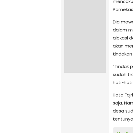
mencakup
Pamekasa
Dia mewa
dalam me
alokasi 
akan men
tindakan 
“Tindak p
sudah tr
hati-hati
Kata Fajr
saja. Na
desa sud
tentunya