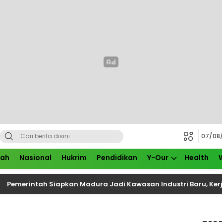
07/08
rah
Nasional
Hukrim
Pendidikan
Y-Our
Health
ah Siapkan Madura Jadi Kawasan Industri Baru, Kerja Sama I