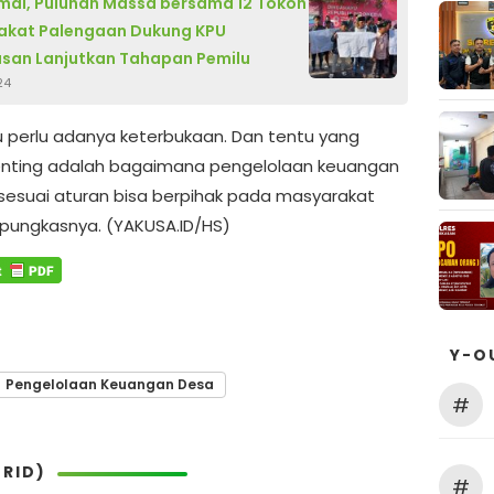
mai, Puluhan Massa bersama 12 Tokoh
akat Palengaan Dukung KPU
san Lanjutkan Tahapan Pemilu
24
tu perlu adanya keterbukaan. Dan tentu yang
enting adalah bagaimana pengelolaan keuangan
 sesuai aturan bisa berpihak pada masyarakat
 pungkasnya. (YAKUSA.ID/HS)
Y-O
Pengelolaan Keuangan Desa
#
RID)
#