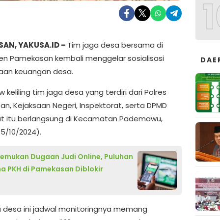
1
AN, YAKUSA.ID –
Tim jaga desa bersama di
n Pamekasan kembali menggelar sosialisasi
DAE
aan keuangan desa.
keliling tim jaga desa yang terdiri dari Polres
n, Kejaksaan Negeri, Inspektorat, serta DPMD
 itu berlangsung di Kecamatan Pademawu,
15/10/2024).
emukan Dugaan Judi Online, Puluhan
a PKH di Pamekasan Diblokir
5
a desa ini jadwal monitoringnya memang