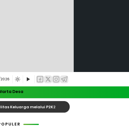
/2026
Warta Desa
 Keluarga melalui P2K2
Satu Tewas dalam Kecela
POPULER