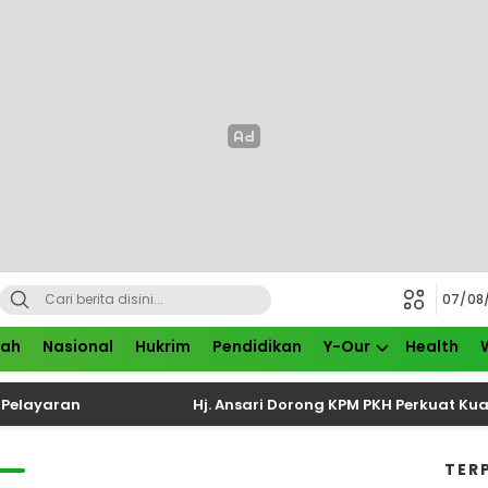
07/08
rah
Nasional
Hukrim
Pendidikan
Y-Our
Health
ayaran
Hj. Ansari Dorong KPM PKH Perkuat Kualitas
TER