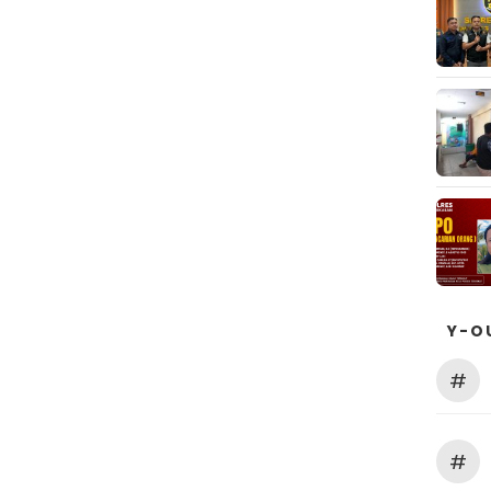
Y-O
#
#