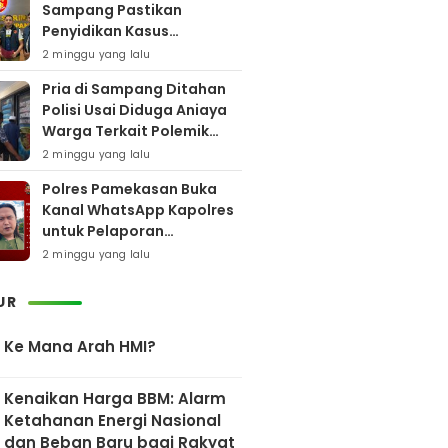
Sampang Pastikan
Penyidikan Kasus
Rudapaksa Anak Berjalan
2 minggu yang lalu
Sesuai Fakta Hukum
Pria di Sampang Ditahan
Polisi Usai Diduga Aniaya
Warga Terkait Polemik
Bansos
2 minggu yang lalu
Polres Pamekasan Buka
Kanal WhatsApp Kapolres
untuk Pelaporan
Keberadaan DPO AEF
2 minggu yang lalu
UR
Ke Mana Arah HMI?
Kenaikan Harga BBM: Alarm
Ketahanan Energi Nasional
dan Beban Baru bagi Rakyat