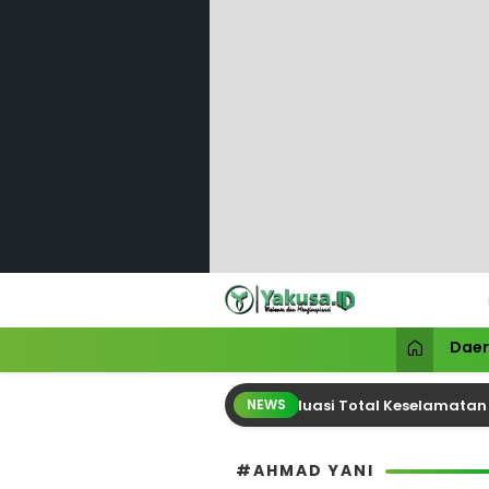
Lewati
ke
konten
Yakusa
Visioner dan Menginspirasi
Dae
Fraksi PDIP DPRD Jatim Minta Evaluasi Total Keselamatan Pel
NEWS
#AHMAD YANI