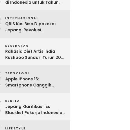
di Indonesia untuk Tahun
2025: Mana yang Paling
6
Worth It?
INTERNASIONAL
QRIS Kini Bisa Dipakai di
Jepang: Revolusi
Pembayaran Digital RI
7
Mendunia
KESEHATAN
Rahasia Diet Artis India
Kushboo Sundar: Turun 20
Kg dan Tampil Awet Muda di
8
Usia 50-an
TEKNOLOGI
Apple iPhone 16:
Smartphone Canggih
dengan Performa Super di
9
2024
BERITA
Jepang Klarifikasi Isu
Blacklist Pekerja Indonesia,
Apa Fakta Sebenarnya?
LIFESTYLE