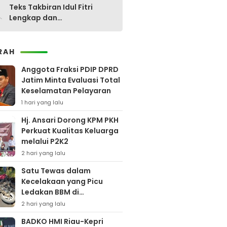
0
Teks Takbiran Idul Fitri
Lengkap dan
Terjemahannya
RAH
Anggota Fraksi PDIP DPRD
Jatim Minta Evaluasi Total
Keselamatan Pelayaran
1 hari yang lalu
Hj. Ansari Dorong KPM PKH
Perkuat Kualitas Keluarga
melalui P2K2
2 hari yang lalu
Satu Tewas dalam
Kecelakaan yang Picu
Ledakan BBM di
Pamekasan
2 hari yang lalu
BADKO HMI Riau-Kepri