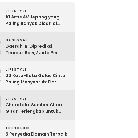
LIFESTYLE
10 Artis AV Jepang yang
Paling Banyak Dicari di
Google, Nomor 3 Bikin
2
Kaget!
NASIONAL
Daerah Ini Diprediksi
Tembus Rp 5,7 Juta Per
Bulan, Pemerintah Terapkan
3
Formula Baru Penetapan
LIFESTYLE
Upah Minimum 2026
30 Kata-Kata Galau Cinta
Paling Menyentuh: Dari
Patah Hati hingga
4
Friendzone
LIFESTYLE
Chordtela: Sumber Chord
Gitar Terlengkap untuk
Pecinta Musik di Indonesia
5
TEKNOLOGI
5 Penyedia Domain Terbaik