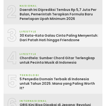
2
NASIONAL
Daerah Ini Diprediksi Tembus Rp 5,7 Juta Per
Bulan, Pemerintah Terapkan Formula Baru
Penetapan Upah Minimum 2026
3
LIFESTYLE
30 Kata-Kata Galau Cinta Paling Menyentuh:
Dari Patah Hati hingga Friendzone
4
LIFESTYLE
Chordtela: Sumber Chord Gitar Terlengkap
untuk Pecinta Musik di Indonesia
5
TEKNOLOGI
5 Penyedia Domain Terbaik di Indonesia
untuk Tahun 2025: Mana yang Paling Worth
It?
6
INTERNASIONAL
QRIS Kini Bisa Dipakai di Jepang: Revolusi