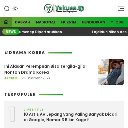
Lewati
ke
Visioner dan Menginspirasi
Yakusa
konten
DAERAH
NASIONAL
HUKRIM
PENDIDIKAN
Y-OUR
NEWS
nerasi Sumenep Dipertaruhkan
Tajdidun Nikah dengan
#DRAMA KOREA
Ini Alasan Perempuan Bisa Tergila-gila
Nonton Drama Korea
ARTIKEL
26 Desember 2024
TERPOPULER
1
LIFESTYLE
10 Artis AV Jepang yang Paling Banyak Dicari
di Google, Nomor 3 Bikin Kaget!