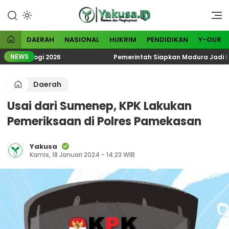
Lewati
ke
Visioner dan Menginspirasi
Yakusa
konten
DAERAH
NASIONAL
HUKRIM
PENDIDIKAN
Y-OUR
NEWS
oteologi 2026
Pemerintah Siapkan Madura Jadi Kawasa
Daerah
Usai dari Sumenep, KPK Lakukan
Pemeriksaan di Polres Pamekasan
Yakusa
Kamis, 18 Januari 2024 - 14:23 WIB