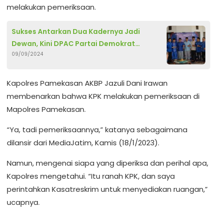
melakukan pemeriksaan.
Sukses Antarkan Dua Kadernya Jadi
Dewan, Kini DPAC Partai Demokrat
09/09/2024
Palengaan Godok Tim Untuk Pemenang
Pilkada 2024
Kapolres Pamekasan AKBP Jazuli Dani Irawan
membenarkan bahwa KPK melakukan pemeriksaan di
Mapolres Pamekasan.
“Ya, tadi pemeriksaannya,” katanya sebagaimana
dilansir dari MediaJatim, Kamis (18/1/2023).
Namun, mengenai siapa yang diperiksa dan perihal apa,
Kapolres mengetahui. “Itu ranah KPK, dan saya
perintahkan Kasatreskrim untuk menyediakan ruangan,”
ucapnya.