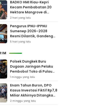
BADKO HMI Riau-Kepri
Kecam Pembabatan 20
Hektare Mangrove di
Bengkalis
2 hari yang lalu
Pengurus IPNU-IPPNU
Sumenep 2026–2028
Resmi Dilantik, Gandeng
Kampus Lewat Program
5 hari yang lalu
Beasiswa
RIM
Polsek Dungkek Buru
Dugaan Jaringan Pelaku
Pembobol Toko di Pulau
Gili Iyang
1 minggu yang lalu
Enam Tahun Buron, DPO
Kasus Investasi Fiktif Rp7,8
Miliar Akhirnya Ditangkap
Polres Pamekasan
2 minggu yang lalu