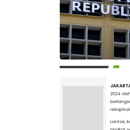
JAKARTA
2024 ole
berlangs
rekapitul
Lantas, 
tingkat n