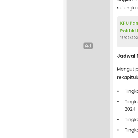
selengka
KPU Pam
Politik
15/09/20
Jadwal R
Mengutip
rekapitul
Tingk
Tingk
2024
Tingka
Tingk