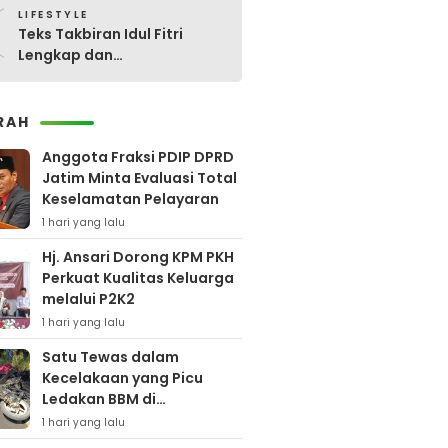
0
LIFESTYLE
Teks Takbiran Idul Fitri
Lengkap dan
Terjemahannya
RAH
Anggota Fraksi PDIP DPRD
Jatim Minta Evaluasi Total
Keselamatan Pelayaran
1 hari yang lalu
Hj. Ansari Dorong KPM PKH
Perkuat Kualitas Keluarga
melalui P2K2
1 hari yang lalu
Satu Tewas dalam
Kecelakaan yang Picu
Ledakan BBM di
Pamekasan
1 hari yang lalu