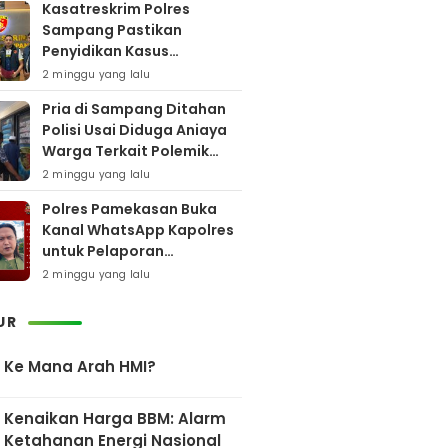
Kasatreskrim Polres
Sampang Pastikan
Penyidikan Kasus
Rudapaksa Anak Berjalan
2 minggu yang lalu
Sesuai Fakta Hukum
Pria di Sampang Ditahan
Polisi Usai Diduga Aniaya
Warga Terkait Polemik
Bansos
2 minggu yang lalu
Polres Pamekasan Buka
Kanal WhatsApp Kapolres
untuk Pelaporan
Keberadaan DPO AEF
2 minggu yang lalu
UR
Ke Mana Arah HMI?
Kenaikan Harga BBM: Alarm
Ketahanan Energi Nasional