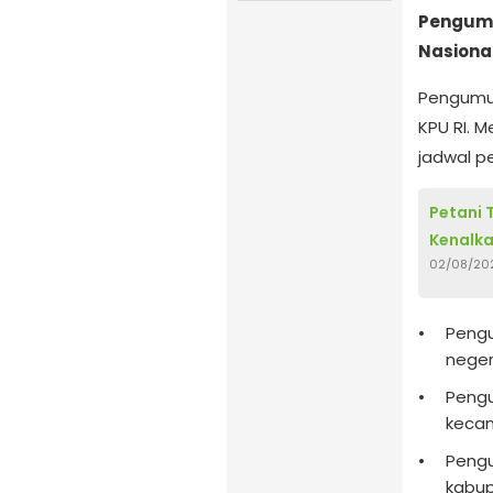
Pengumu
Nasiona
Pengumum
KPU RI. 
jadwal p
Petani 
Kenalka
02/08/20
Pengu
negeri
Pengu
kecam
Pengu
kabup