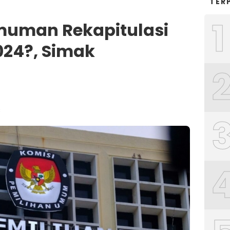
TER
1
uman Rekapitulasi
024?, Simak
B