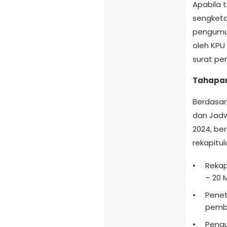
Apabila 
sengketa
pengumu
oleh KPU
surat pe
Tahapan 
Berdasar
dan Jad
2024, be
rekapitul
Rekap
– 20 
Penet
pembe
Pengu