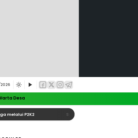
/2026
Warta Desa
ui P2K2
Satu Tewas dalam Kecelakaan yang Picu 