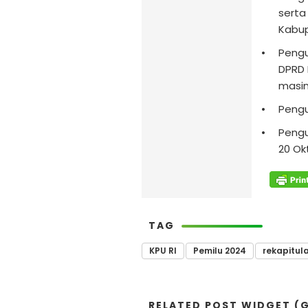
serta
Kabu
Pengu
DPRD 
masi
Pengu
Pengu
20 Ok
TAG
KPU RI
Pemilu 2024
rekapitula
RELATED POST WIDGET (G