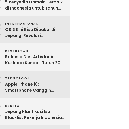
5
5 Penyedia Domain Terbaik
di Indonesia untuk Tahun
2025: Mana yang Paling
6
Worth It?
INTERNASIONAL
QRIS Kini Bisa Dipakai di
Jepang: Revolusi
Pembayaran Digital RI
7
Mendunia
KESEHATAN
Rahasia Diet Artis India
Kushboo Sundar: Turun 20
Kg dan Tampil Awet Muda di
8
Usia 50-an
TEKNOLOGI
Apple iPhone 16:
Smartphone Canggih
dengan Performa Super di
9
2024
BERITA
Jepang Klarifikasi Isu
Blacklist Pekerja Indonesia,
Apa Fakta Sebenarnya?