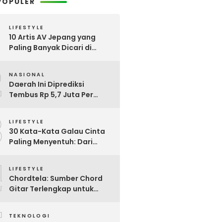
POPULER
LIFESTYLE
10 Artis AV Jepang yang
Paling Banyak Dicari di
Google, Nomor 3 Bikin
2
Kaget!
NASIONAL
Daerah Ini Diprediksi
Tembus Rp 5,7 Juta Per
Bulan, Pemerintah Terapkan
3
Formula Baru Penetapan
LIFESTYLE
Upah Minimum 2026
30 Kata-Kata Galau Cinta
Paling Menyentuh: Dari
Patah Hati hingga
4
Friendzone
LIFESTYLE
Chordtela: Sumber Chord
Gitar Terlengkap untuk
Pecinta Musik di Indonesia
TEKNOLOGI