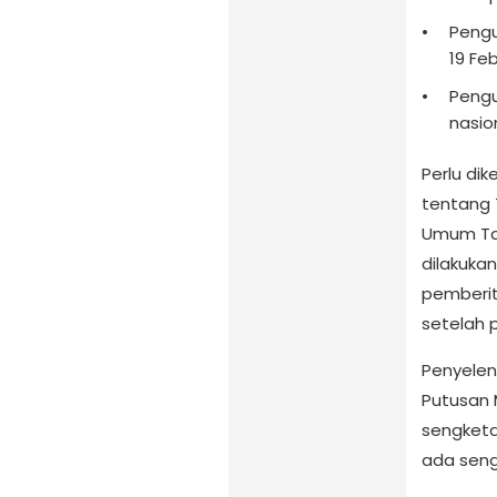
Pengu
19 Fe
Pengu
nasion
Perlu di
tentang 
Umum Tah
dilakuka
pemberit
setelah 
Penyelen
Putusan 
sengketa 
ada seng