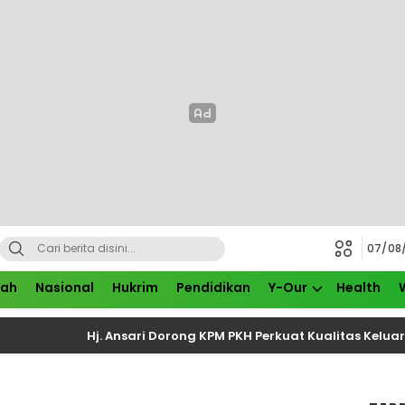
07/08
rah
Nasional
Hukrim
Pendidikan
Y-Our
Health
Hj. Ansari Dorong KPM PKH Perkuat Kualitas Keluarga melal