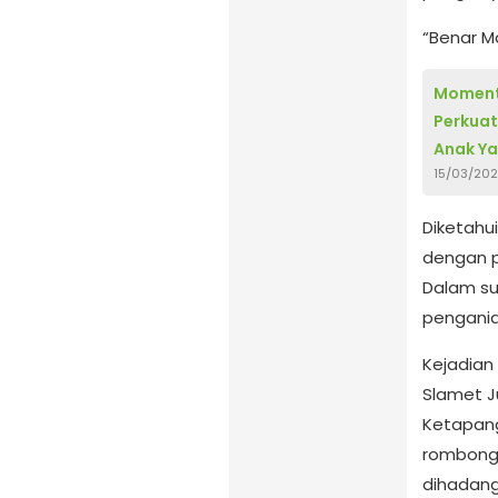
“Benar Ma
Moment
Perkuat
Anak Y
15/03/20
Diketahui
dengan p
Dalam su
pengani
Kejadian
Slamet Ju
Ketapang
rombonga
dihadang