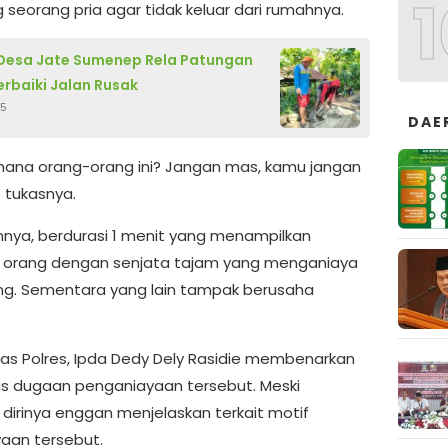
1
 seorang pria agar tidak keluar dari rumahnya.
Desa Jate Sumenep Rela Patungan
erbaiki Jalan Rusak
25
DAE
ana orang-orang ini? Jangan mas, kamu jangan
,” tukasnya.
innya, berdurasi 1 menit yang menampilkan
 orang dengan senjata tajam yang menganiaya
ng. Sementara yang lain tampak berusaha
as Polres, Ipda Dedy Dely Rasidie membenarkan
us dugaan penganiayaan tersebut. Meski
 dirinya enggan menjelaskan terkait motif
aan tersebut.