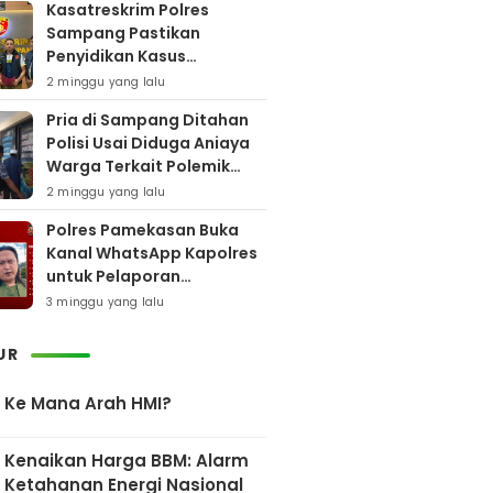
Kasatreskrim Polres
Sampang Pastikan
Penyidikan Kasus
Rudapaksa Anak Berjalan
2 minggu yang lalu
Sesuai Fakta Hukum
Pria di Sampang Ditahan
Polisi Usai Diduga Aniaya
Warga Terkait Polemik
Bansos
2 minggu yang lalu
Polres Pamekasan Buka
Kanal WhatsApp Kapolres
untuk Pelaporan
Keberadaan DPO AEF
3 minggu yang lalu
UR
Ke Mana Arah HMI?
Kenaikan Harga BBM: Alarm
Ketahanan Energi Nasional