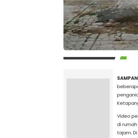
SAMPANG
beberap
pengania
Ketapan
Video pe
di rumah
tajam. D