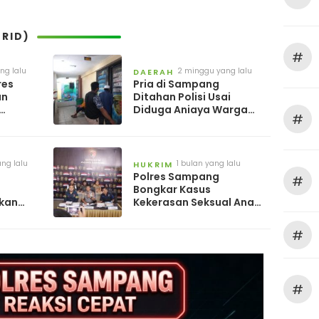
RID)
#
ng lalu
2 minggu yang lalu
DAERAH
res
Pria di Sampang
an
Ditahan Polisi Usai
Diduga Aniaya Warga
#
Terkait Polemik Bansos
akta
ang lalu
1 bulan yang lalu
HUKRIM
Polres Sampang
#
s
Bongkar Kasus
kan
Kekerasan Seksual Anak,
12 Tersangka
Diamankan
#
#