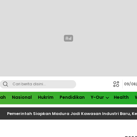
09/08
rah
Nasional
Hukrim
Pendidikan
Y-Our
Health
ntah Siapkan Madura Jadi Kawasan Industri Baru, Kerja Sama