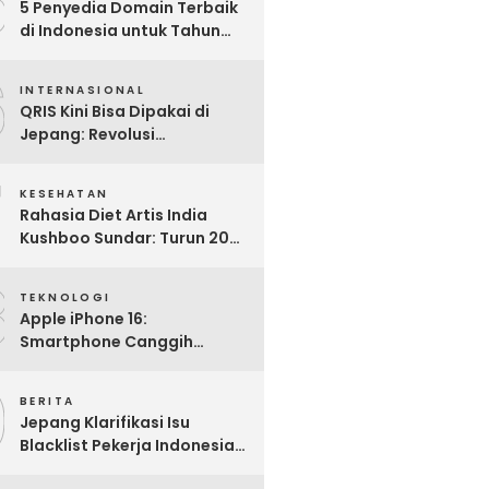
5
5 Penyedia Domain Terbaik
di Indonesia untuk Tahun
2025: Mana yang Paling
6
Worth It?
INTERNASIONAL
QRIS Kini Bisa Dipakai di
Jepang: Revolusi
Pembayaran Digital RI
7
Mendunia
KESEHATAN
Rahasia Diet Artis India
Kushboo Sundar: Turun 20
Kg dan Tampil Awet Muda di
8
Usia 50-an
TEKNOLOGI
Apple iPhone 16:
Smartphone Canggih
dengan Performa Super di
9
2024
BERITA
Jepang Klarifikasi Isu
Blacklist Pekerja Indonesia,
Apa Fakta Sebenarnya?