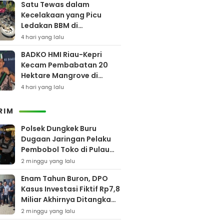
Satu Tewas dalam
Kecelakaan yang Picu
Ledakan BBM di
Pamekasan
4 hari yang lalu
BADKO HMI Riau-Kepri
Kecam Pembabatan 20
Hektare Mangrove di
Bengkalis
4 hari yang lalu
RIM
Polsek Dungkek Buru
Dugaan Jaringan Pelaku
Pembobol Toko di Pulau
Gili Iyang
2 minggu yang lalu
Enam Tahun Buron, DPO
Kasus Investasi Fiktif Rp7,8
Miliar Akhirnya Ditangkap
Polres Pamekasan
2 minggu yang lalu