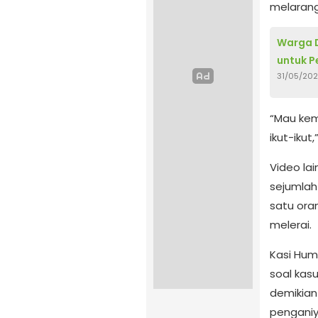
melarang
Warga 
untuk P
31/05/20
“Mau kem
ikut-ikut
Video la
sejumlah
satu ora
melerai.
Kasi Hum
soal kas
demikian
penganiy