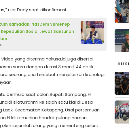
s,” ujar Dedy saat dikonfirmasi
um Ramadan, NasDem Sumenep
 Kepedulian Sosial Lewat Santunan
atim
26
 Video yang diterima Yakusa.id juga disertai
HUK
esan suara dengan durasi 3 menit 44 detik.
ara seorang pria tersebut menjelaskan kronologi
ayaan.
 itu bermula saat calon Bupati Sampang, H
naidi silaturrahmi ke salah satu kiai di Desa
 Laok, Kecamatan Ketapang. Usai pertemuan
n H Idi kemudian hendak pulang namun
 oleh sejumlah orang yang menenteng celurit.