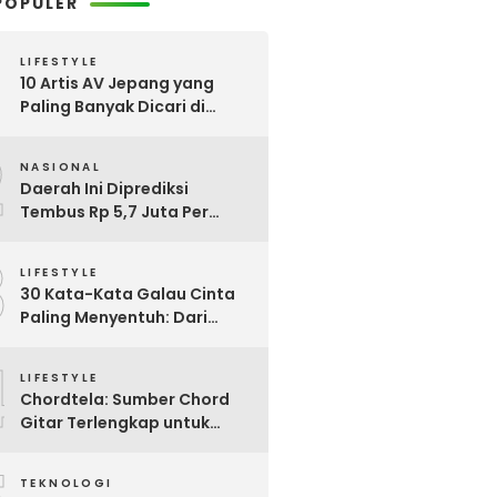
POPULER
LIFESTYLE
10 Artis AV Jepang yang
Paling Banyak Dicari di
Google, Nomor 3 Bikin
2
Kaget!
NASIONAL
Daerah Ini Diprediksi
Tembus Rp 5,7 Juta Per
Bulan, Pemerintah Terapkan
3
Formula Baru Penetapan
LIFESTYLE
Upah Minimum 2026
30 Kata-Kata Galau Cinta
Paling Menyentuh: Dari
Patah Hati hingga
4
Friendzone
LIFESTYLE
Chordtela: Sumber Chord
Gitar Terlengkap untuk
Pecinta Musik di Indonesia
TEKNOLOGI