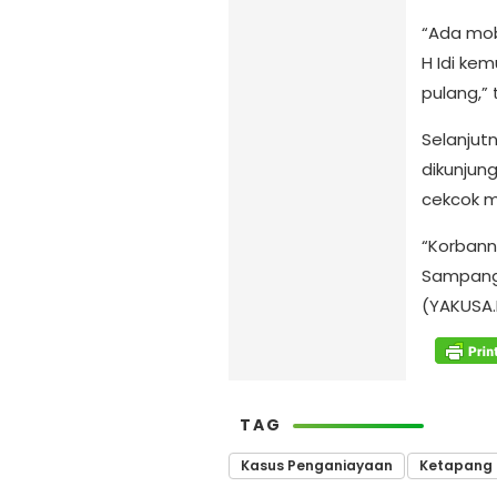
“Ada mobi
H Idi ke
pulang,”
Selanjut
dikunjun
cekcok m
“Korbann
Sampang;
(YAKUSA.
TAG
Kasus Penganiayaan
Ketapang