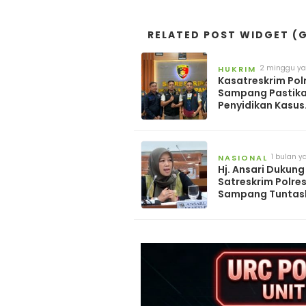
RELATED POST WIDGET (G
2 minggu ya
HUKRIM
Kasatreskrim Pol
Sampang Pastik
Penyidikan Kasus
Rudapaksa Anak
Berjalan Sesuai F
Hukum
1 bulan y
NASIONAL
Hj. Ansari Dukung
Satreskrim Polre
Sampang Tuntas
Kasus Kekerasan
Seksual Anak