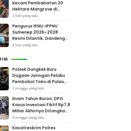
Kecam Pembabatan 20
Hektare Mangrove di
Bengkalis
2 hari yang lalu
Pengurus IPNU-IPPNU
Sumenep 2026–2028
Resmi Dilantik, Gandeng
Kampus Lewat Program
5 hari yang lalu
Beasiswa
RIM
Polsek Dungkek Buru
Dugaan Jaringan Pelaku
Pembobol Toko di Pulau
Gili Iyang
2 minggu yang lalu
Enam Tahun Buron, DPO
Kasus Investasi Fiktif Rp7,8
Miliar Akhirnya Ditangkap
Polres Pamekasan
2 minggu yang lalu
Kasatreskrim Polres