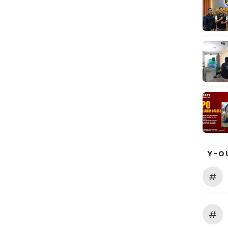
Y-O
#
#