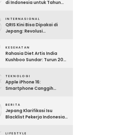
di Indonesia untuk Tahun
2025: Mana yang Paling
6
Worth It?
INTERNASIONAL
QRIS Kini Bisa Dipakai di
Jepang: Revolusi
Pembayaran Digital RI
7
Mendunia
KESEHATAN
Rahasia Diet Artis India
Kushboo Sundar: Turun 20
Kg dan Tampil Awet Muda di
8
Usia 50-an
TEKNOLOGI
Apple iPhone 16:
Smartphone Canggih
dengan Performa Super di
9
2024
BERITA
Jepang Klarifikasi Isu
Blacklist Pekerja Indonesia,
Apa Fakta Sebenarnya?
LIFESTYLE