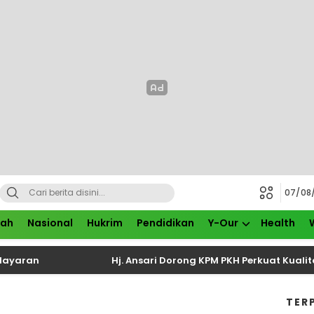
07/08
rah
Nasional
Hukrim
Pendidikan
Y-Our
Health
aran
Hj. Ansari Dorong KPM PKH Perkuat Kualitas K
TER