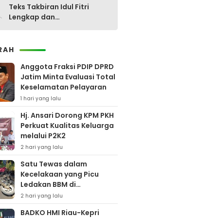
0
Teks Takbiran Idul Fitri
Lengkap dan
Terjemahannya
RAH
Anggota Fraksi PDIP DPRD
Jatim Minta Evaluasi Total
Keselamatan Pelayaran
1 hari yang lalu
Hj. Ansari Dorong KPM PKH
Perkuat Kualitas Keluarga
melalui P2K2
2 hari yang lalu
Satu Tewas dalam
Kecelakaan yang Picu
Ledakan BBM di
Pamekasan
2 hari yang lalu
BADKO HMI Riau-Kepri