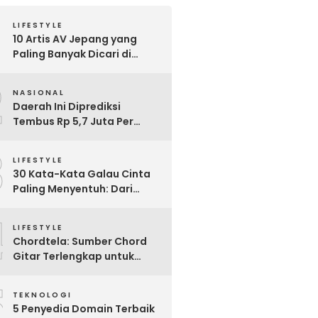
LIFESTYLE
10 Artis AV Jepang yang
Paling Banyak Dicari di
Google, Nomor 3 Bikin
2
Kaget!
NASIONAL
Daerah Ini Diprediksi
Tembus Rp 5,7 Juta Per
Bulan, Pemerintah Terapkan
3
Formula Baru Penetapan
LIFESTYLE
Upah Minimum 2026
30 Kata-Kata Galau Cinta
Paling Menyentuh: Dari
Patah Hati hingga
4
Friendzone
LIFESTYLE
Chordtela: Sumber Chord
Gitar Terlengkap untuk
Pecinta Musik di Indonesia
5
TEKNOLOGI
5 Penyedia Domain Terbaik