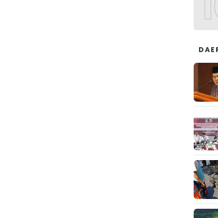
1
DAE