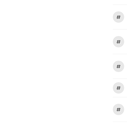
#
#
#
#
#