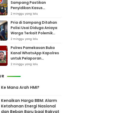
Sampang Pastikan
Penyidikan Kasus
Rudapaksa Anak Berjalan
2 minggu yang lalu
Sesuai Fakta Hukum
Pria di Sampang Ditahan
Polisi Usai Diduga Aniaya
Warga Terkait Polemik
Bansos
2 minggu yang lalu
Polres Pamekasan Buka
Kanal WhatsApp Kapolres
untuk Pelaporan
Keberadaan DPO AEF
2 minggu yang lalu
UR
Ke Mana Arah HMI?
Kenaikan Harga BBM: Alarm
Ketahanan Energi Nasional
dan Beban Baru bagi Rakyat