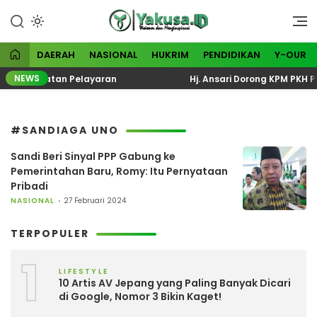
Lewati
ke
Visioner dan Menginspirasi
Yakusa
konten
DAERAH
NASIONAL
HUKRIM
PENDIDIKAN
Y-OUR
NEWS
l Keselamatan Pelayaran
Hj. Ansari Dorong KPM PKH Pe
#SANDIAGA UNO
Sandi Beri Sinyal PPP Gabung ke
Pemerintahan Baru, Romy: Itu Pernyataan
Pribadi
NASIONAL
27 Februari 2024
TERPOPULER
1
LIFESTYLE
10 Artis AV Jepang yang Paling Banyak Dicari
di Google, Nomor 3 Bikin Kaget!