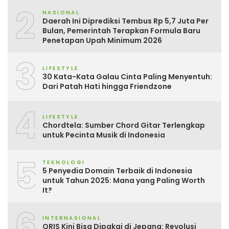
2
NASIONAL
Daerah Ini Diprediksi Tembus Rp 5,7 Juta Per
Bulan, Pemerintah Terapkan Formula Baru
Penetapan Upah Minimum 2026
3
LIFESTYLE
30 Kata-Kata Galau Cinta Paling Menyentuh:
Dari Patah Hati hingga Friendzone
4
LIFESTYLE
Chordtela: Sumber Chord Gitar Terlengkap
untuk Pecinta Musik di Indonesia
5
TEKNOLOGI
5 Penyedia Domain Terbaik di Indonesia
untuk Tahun 2025: Mana yang Paling Worth
It?
6
INTERNASIONAL
QRIS Kini Bisa Dipakai di Jepang: Revolusi