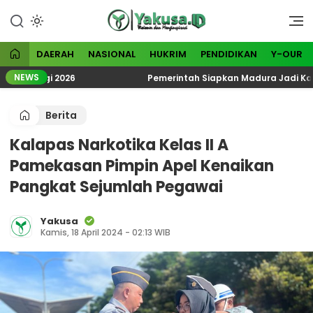
Lewati
ke
Visioner dan Menginspirasi
Yakusa
konten
DAERAH
NASIONAL
HUKRIM
PENDIDIKAN
Y-OUR
NEWS
eologi 2026
Pemerintah Siapkan Madura Jadi Kawasan 
Berita
Kalapas Narkotika Kelas II A
Pamekasan Pimpin Apel Kenaikan
Pangkat Sejumlah Pegawai
Yakusa
Kamis, 18 April 2024 - 02:13 WIB