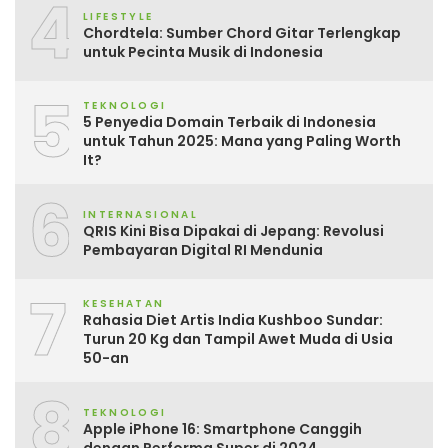
4
LIFESTYLE
Chordtela: Sumber Chord Gitar Terlengkap
untuk Pecinta Musik di Indonesia
5
TEKNOLOGI
5 Penyedia Domain Terbaik di Indonesia
untuk Tahun 2025: Mana yang Paling Worth
It?
6
INTERNASIONAL
QRIS Kini Bisa Dipakai di Jepang: Revolusi
Pembayaran Digital RI Mendunia
7
KESEHATAN
Rahasia Diet Artis India Kushboo Sundar:
Turun 20 Kg dan Tampil Awet Muda di Usia
50-an
8
TEKNOLOGI
Apple iPhone 16: Smartphone Canggih
dengan Performa Super di 2024