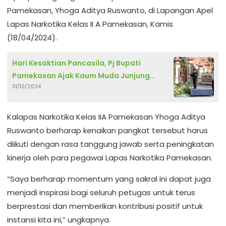
Pamekasan, Yhoga Aditya Ruswanto, di Lapangan Apel
Lapas Narkotika Kelas II A Pamekasan, Kamis
(18/04/2024).
Hari Kesaktian Pancasila, Pj Bupati
Pamekasan Ajak Kaum Muda Junjung
01/10/2024
Tinggi Nilai-nilai Pancasila
Kalapas Narkotika Kelas IIA Pamekasan Yhoga Aditya
Ruswanto berharap kenaikan pangkat tersebut harus
diikuti dengan rasa tanggung jawab serta peningkatan
kinerja oleh para pegawai Lapas Narkotika Pamekasan.
“Saya berharap momentum yang sakral ini dapat juga
menjadi inspirasi bagi seluruh petugas untuk terus
berprestasi dan memberikan kontribusi positif untuk
instansi kita ini,” ungkapnya.