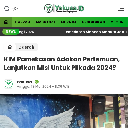
Lewati
ke
Visioner dan Menginspirasi
Yakusa
konten
DAERAH
NASIONAL
HUKRIM
PENDIDIKAN
Y-OUR
NEWS
teologi 2026
Pemerintah Siapkan Madura Jadi Kawasa
Daerah
KIM Pamekasan Adakan Pertemuan,
Lanjutkan Misi Untuk Pilkada 2024?
Yakusa
Minggu, 19 Mei 2024 - 11:36 WIB