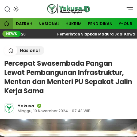
Lewati
ke
Visioner dan Menginspirasi
Yakusa
konten
DAERAH
NASIONAL
HUKRIM
PENDIDIKAN
Y-OUR
NEWS
gi 2026
Pemerintah Siapkan Madura Jadi Kawasan Indu
Nasional
Percepat Swasembada Pangan
Lewat Pembangunan Infrastruktur,
Mentan dan Menteri PU Sepakat Jalin
Kerja Sama
Yakusa
Minggu, 10 November 2024 - 07:48 WIB