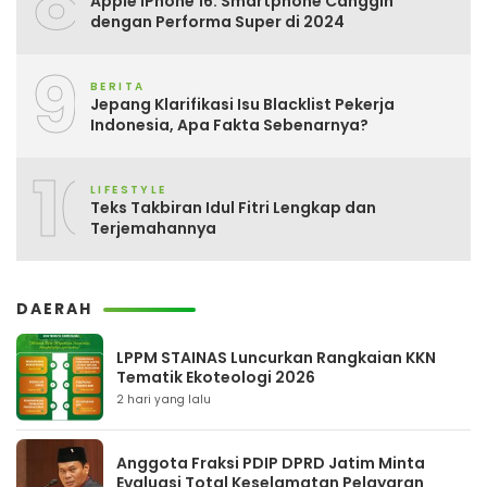
8
Apple iPhone 16: Smartphone Canggih
dengan Performa Super di 2024
9
BERITA
Jepang Klarifikasi Isu Blacklist Pekerja
Indonesia, Apa Fakta Sebenarnya?
10
LIFESTYLE
Teks Takbiran Idul Fitri Lengkap dan
Terjemahannya
DAERAH
LPPM STAINAS Luncurkan Rangkaian KKN
Tematik Ekoteologi 2026
2 hari yang lalu
Anggota Fraksi PDIP DPRD Jatim Minta
Evaluasi Total Keselamatan Pelayaran