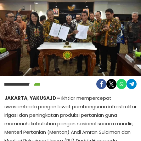
JAKARTA, YAKUSA.ID –
Ikhtiar mempercepat
swasembada pangan lewat pembangunan infrastruktur
irigasi dan peningkatan produksi pertanian guna
memenuhi kebutuhan pangan nasional secara mandiri,
Menteri Pertanian (Mentan) Andi Amran Sulaiman dan
Menteri Pekerjaan Umum (PU) Doddy Hanggodo