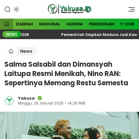
Lewati
ke
Visioner dan Menginspirasi
Yakusa
konten
DAERAH
NASIONAL
HUKRIM
PENDIDIKAN
Y-OUR
NEWS
logi 2026
Pemerintah Siapkan Madura Jadi Kawasan In
News
Salma Salsabil dan Dimansyah
Laitupa Resmi Menikah, Nino RAN:
Sepertinya Memang Restu Semesta
Yakusa
Minggu, 26 Januari 2025 - 14:26 WIB