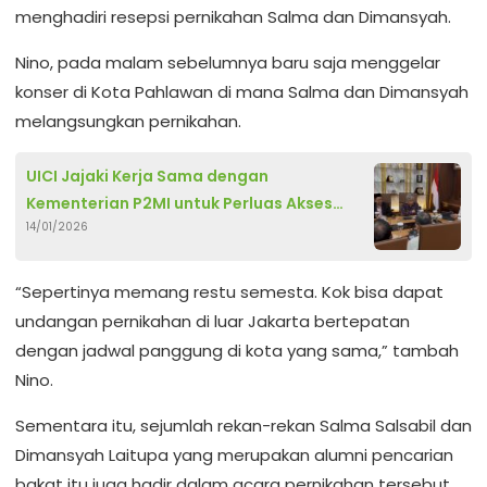
menghadiri resepsi pernikahan Salma dan Dimansyah.
Nino, pada malam sebelumnya baru saja menggelar
konser di Kota Pahlawan di mana Salma dan Dimansyah
melangsungkan pernikahan.
UICI Jajaki Kerja Sama dengan
Kementerian P2MI untuk Perluas Akses
14/01/2026
Pendidikan Digital PMI
“Sepertinya memang restu semesta. Kok bisa dapat
undangan pernikahan di luar Jakarta bertepatan
dengan jadwal panggung di kota yang sama,” tambah
Nino.
Sementara itu, sejumlah rekan-rekan Salma Salsabil dan
Dimansyah Laitupa yang merupakan alumni pencarian
bakat itu juga hadir dalam acara pernikahan tersebut.