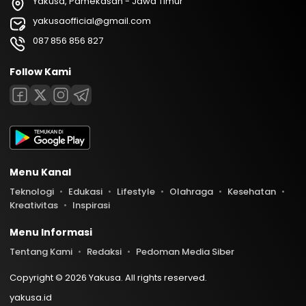
Yakusa, Pamekasan - Jawa Timur
yakusaofficial@gmail.com
087 856 856 827
Follow Kami
Menu Kanal
Teknologi
Edukasi
Lifestyle
Olahraga
Kesehatan
Kreativitas
Inspirasi
Menu Informasi
Tentang Kami
Redaksi
Pedoman Media Siber
Copyright © 2026 Yakusa. All rights reserved.
yakusa.id