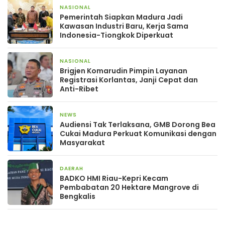
NASIONAL
11 jam yang lalu
Pemerintah Siapkan Madura Jadi
Kawasan Industri Baru, Kerja Sama
Indonesia-Tiongkok Diperkuat
NASIONAL
2 hari yang lalu
Brigjen Komarudin Pimpin Layanan
Registrasi Korlantas, Janji Cepat dan
Anti-Ribet
NEWS
3 hari yang lalu
Audiensi Tak Terlaksana, GMB Dorong Bea
Cukai Madura Perkuat Komunikasi dengan
Masyarakat
DAERAH
3 hari yang lalu
BADKO HMI Riau-Kepri Kecam
Pembabatan 20 Hektare Mangrove di
Bengkalis